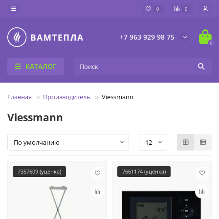
0
0
+7 963 929 98 75
0
КАТАЛОГ
Главная
Производитель
Viessmann
Viessmann
7357609 (уценка)
7661174 (уценка)