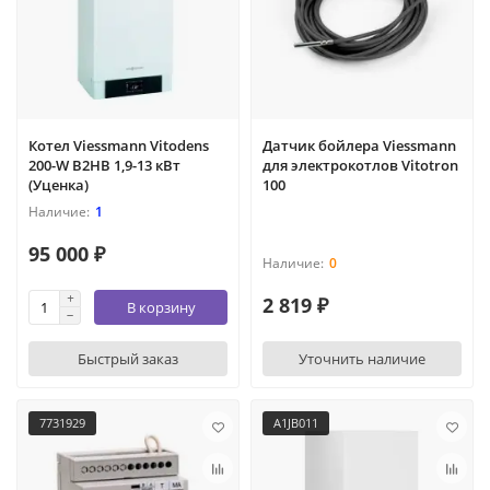
Котел Viessmann Vitodens
Датчик бойлера Viessmann
200-W B2HB 1,9-13 кВт
для электрокотлов Vitotron
(Уценка)
100
1
95 000 ₽
0
2 819 ₽
В корзину
Быстрый заказ
Уточнить наличие
7731929
A1JB011