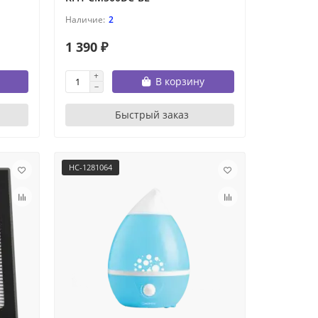
2
1 390 ₽
В корзину
Быстрый заказ
НС-1281064