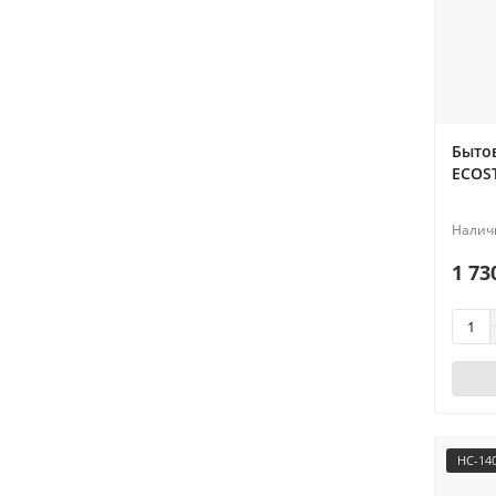
Быто
ECOS
1 73
НС-14