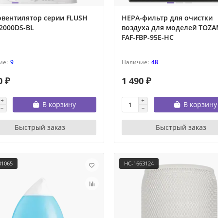
овентилятор серии FLUSH
HEPA-фильтр для очистки
2000DS-BL
воздуха для моделей TOZ
FAF-FBP-95E-HC
9
48
0 ₽
1 490 ₽
В корзину
В корзину
Быстрый заказ
Быстрый заказ
81065
НС-1663124