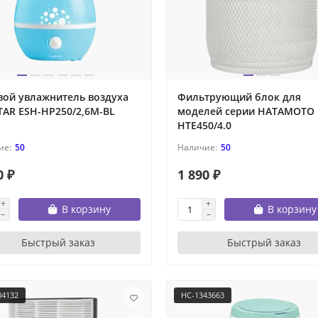
вой увлажнитель воздуха
Фильтрующий блок для
TAR ESH-HP250/2,6M-BL
моделей серии HATAMOTO 
HTE450/4.0
50
50
0 ₽
1 890 ₽
В корзину
В корзину
Быстрый заказ
Быстрый заказ
04132
НС-1343663