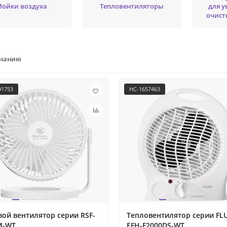
Мойки воздуха
Тепловентиляторы
для у
очист
лчанию
91753
НС-1657463
ой вентилятор серии RSF-
Тепловентилятор серии FL
M-WT
EFH-F2000DS-WT