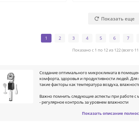
Показать еще
1
2
3
4
5
6
7
Показано с 1 по 12 из 122 (всего 1
Создание оптимального микроклимата в помещен
комфорта, здоровья и продуктивности людей. Дл
такие факторы как температура воздуха, влажность
Важно помнить следующие аспекты при работе с
- регулярное контроль за уровнем влажности
держание оптимальной температуры для комфортного пребывания
Показать описание полно
спечение хорошей вентиляции и чистоты воздуха
льзование освещения, которое способствует здоровью глаз
 подходящих решений для контроля микроклимата может значительно
 для жилых помещений, но и для рабочих зон, школ, больниц и други