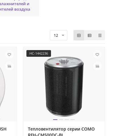
влажнителей и
ителей воздуха
НС-1442236
USH
Тепловентилятор серии COMO
RFH-CM500DC-BL