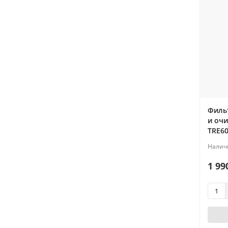
Филь
и очи
TRE60
1 99