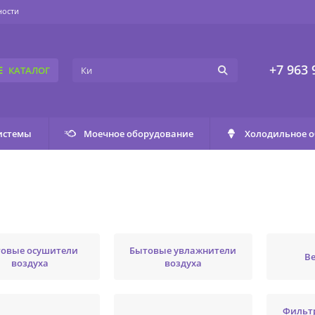
ности
+7 963 
КАТАЛОГ
истемы
Моечное оборудование
Холодильное 
овые осушители
Бытовые увлажнители
В
воздуха
воздуха
Фильт