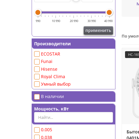
990
10 990
20 990
30 990
40 990
применить
По умо
Производители
ECOSTAR
НС-16
Funai
Hisense
Royal Clima
Умный выбор
В наличии
Мощность, кВт
0.005
Бытов
0.038
0401