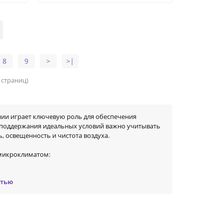
8
9
>
>|
1 страниц)
ии играет ключевую роль для обеспечения
я поддержания идеальных условий важно учитывать
, освещенность и чистота воздуха.
 микроклиматом:
стью
 улучшить качество жизни людей. Это важно не
х общественных мест.