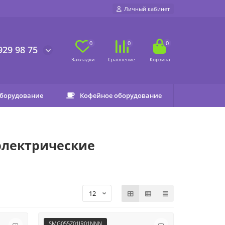
Личный кабинет
0
0
0
929 98 75
оборудование
Кофейное оборудование
электрические
SMG055Z01IR01NNN