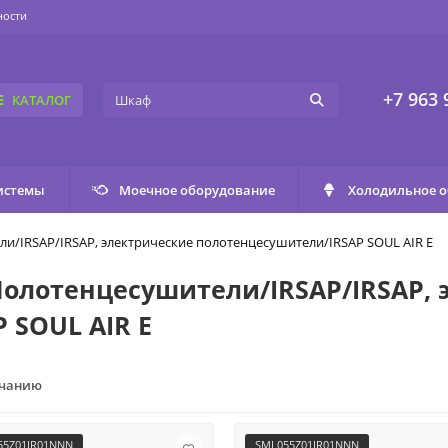
ности
+7 963 
КАТАЛОГ
истемы
Моечное оборудование
Холодильное 
/IRSAP/IRSAP, электрические полотенцесушители/IRSAP SOUL AIR E
олотенцесушители/IRSAP/IRSAP, 
 SOUL AIR E
лчанию
5Z01IR01NNN
SML055Z01IR01NNN