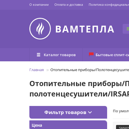
О компании
Оплата и доставка
Политика конфидициаль
Каталог товаров
Бытовые сплит-с
Главная
Отопительные приборы/Полотенцесушители
Отопительные приборы/П
полотенцесушители/IRSAP
По умо
Фильтр товаров
Цена
SMM05