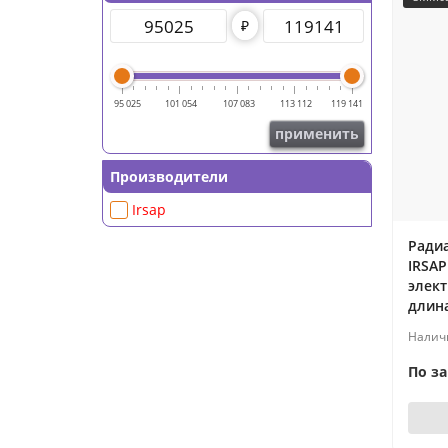
₽
95 025
101 054
107 083
113 112
119 141
применить
Производители
Irsap
Ради
IRSAP
элект
длина
По з