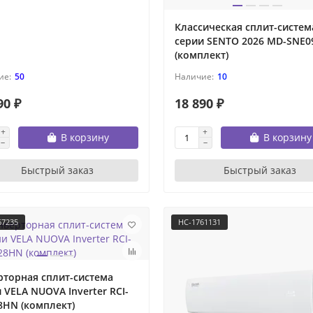
Классическая сплит-систем
серии SENTO 2026 MD-SNE0
(комплект)
50
10
90 ₽
18 890 ₽
В корзину
В корзину
Быстрый заказ
Быстрый заказ
67235
НС-1761131
рторная сплит-система
 VELA NUOVA Inverter RCI-
8HN (комплект)