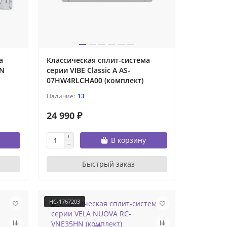
а
Классическая сплит-система
PN
серии VIBE Classic A AS-
07HW4RLCHA00 (комплект)
13
24 990 ₽
В корзину
Быстрый заказ
НС-1767203