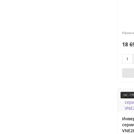
18 6
НС-17
Инве
серии
VNE2