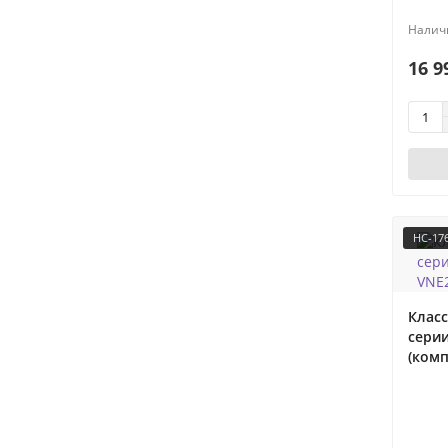
16 9
НС-17
Класс
сери
(комп