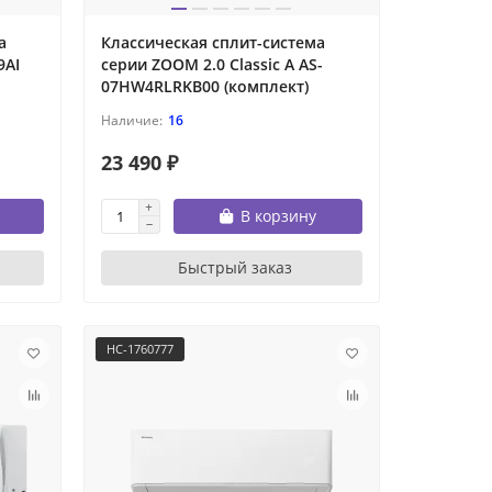
а
Классическая сплит-система
9AI
серии ZOOM 2.0 Classic A AS-
07HW4RLRKB00 (комплект)
16
23 490 ₽
В корзину
Быстрый заказ
НС-1760777