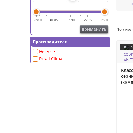
22 890
40 315
57 740
75 165
92 590
применить
По умо
Производители
НС-17
Hisense
Royal Clima
Класс
сери
(комп