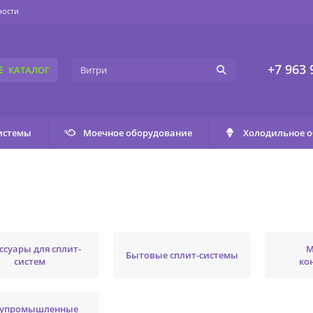
ности
+7 963 
КАТАЛОГ
истемы
Моечное оборудование
Холодильное 
ссуары для сплит-
М
Бытовые сплит-системы
систем
ко
упромышленные