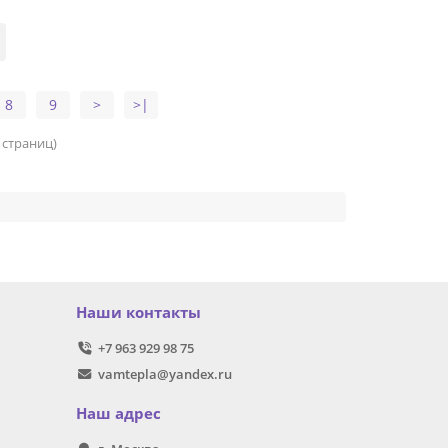
8
9
>
>|
7 страниц)
Наши контакты
+7 963 929 98 75
vamtepla@yandex.ru
Наш адрес