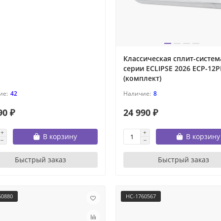
Классическая сплит-систем
серии ECLIPSE 2026 ECP-12
(комплект)
42
8
90 ₽
24 990 ₽
В корзину
В корзину
Быстрый заказ
Быстрый заказ
60880
НС-1760567