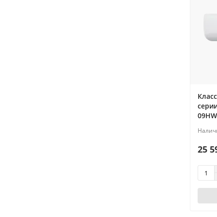
Класс
серии
09HW
25 5