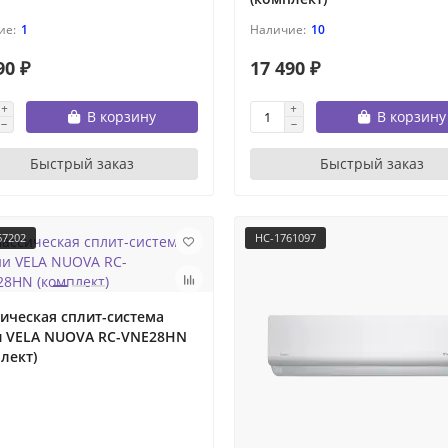
1
10
90 ₽
17 490 ₽
В корзину
В корзину
Быстрый заказ
Быстрый заказ
67202
НС-1761097
ическая сплит-система
и VELA NUOVA RC-VNE28HN
лект)