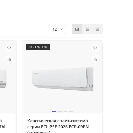
НС-1761130
а
Классическая сплит-система
7AI
серии ECLIPSE 2026 ECP-09PN
(комплект)