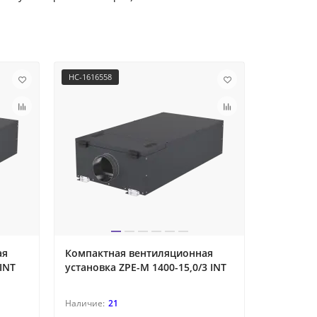
НС-1616558
НС-1694197
ая
Компактная вентиляционная
Компакт
INT
установка ZPE-M 1400-15,0/3 INT
установк
21