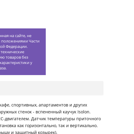
ная на сайте, не
й положениями Части
кой Федерации.
 технические
ию товаров без
характеристики у
аза.
афе, спортивных, апартаментов и других
ужных стенок - вспененный каучук Isolon.
 ЕС-двигателем. Датчик температуры приточного
ановка как горизонтально, так и вертикально.
рышу и защитный козырек).