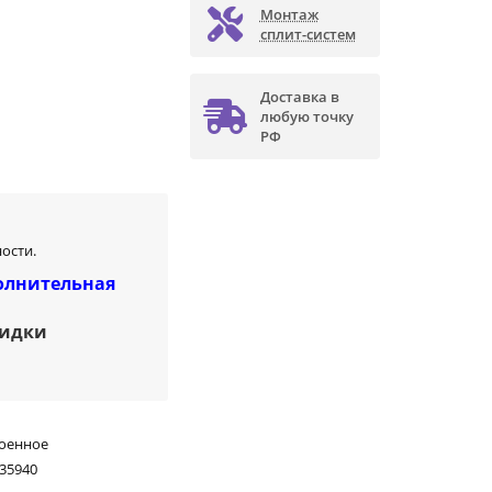
Монтаж
сплит-систем
Доставка в
любую точку
РФ
ости.
олнительная
кидки
роенное
35940