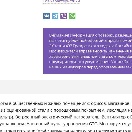
Все характеристики
Внимание! Информация о товарах, размещен
является публичной офертой, определяемо
2 Статьи 437 Гражданского кодекса Российс
Производители вправе вносить изменения в
характеристики, внешний вид и комплектац
предварительного уведомления. Уточняйте 
наших менеджеров перед оформлением зак
оты в общественных и жилых помещениях: офисов, магазинов, к
из оцинкованной стали с порошковым покрытием. Изоляция нар
фильтр). Встроенный электрический нагреватель. Вентилятор с
 управления. Настенный пульт управления GTC. Монтируется уст
я, так и на улице (необходимо дополнительно предусмотреть к