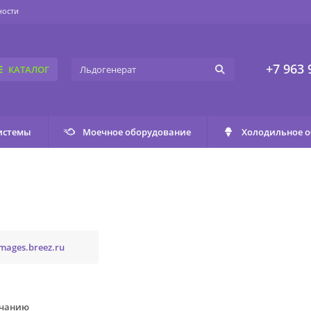
ности
+7 963 
КАТАЛОГ
истемы
Моечное оборудование
Холодильное 
mages.breez.ru
лчанию