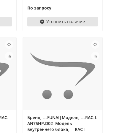
По запросу
Уточнить наличие
RAC-
Бренд, ---FUNAI|Модель, ---RAC-I-
AN75HP.D02|Модель
внутреннего блока, ---RAC-I-