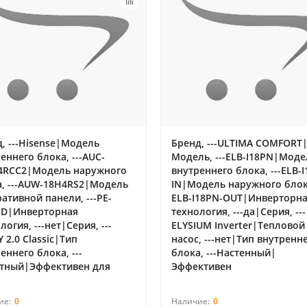
, ---Hisense|Модель
Бренд, ---ULTIMA COMFORT
еннего блока, ---AUC-
Модель, ---ELB-I18PN|Моде
4RCC2|Модель наружного
внутреннего блока, ---ELB-
а, ---AUW-18H4RS2|Модель
IN|Модель наружного блока
ативной панели, ---PE-
ELB-I18PN-OUT|Инверторн
LD|Инверторная
технология, ---да|Серия, ---
логия, ---нет|Серия, ---
ELYSIUM Inverter|Тепловой
 2.0 Classic|Тип
насос, ---нет|Тип внутренн
еннего блока, ---
блока, ---Настенный|
етный|Эффективен для
Эффективен
0
0