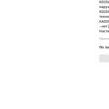
KD25
наруж
KD25
техно
KADZO
--нет
Наст
По з