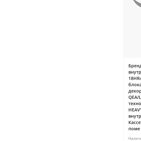
Бренд
внутр
18HR
блок
декор
QEA/
техно
HEAVY
внутр
Касс
поме