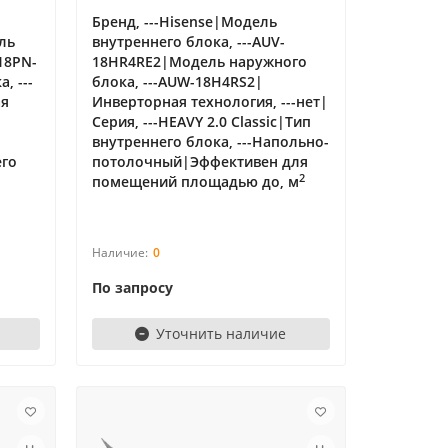
|
Бренд, ---Hisense|Модель
ль
внутреннего блока, ---AUV-
I18PN-
18HR4RE2|Модель наружного
, ---
блока, ---AUW-18H4RS2|
ая
Инверторная технология, ---нет|
Серия, ---HEAVY 2.0 Classic|Тип
внутреннего блока, ---Напольно-
его
потолочный|Эффективен для
2
помещений площадью до, м
0
По запросу
Уточнить наличие