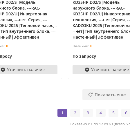
HP.D02/S|Модель
KD35HP.D02/S|Модель
ного блока, ---RAC-
наружного блока, ---RAC-
HP.D02/U|Инверторная
KD35HP.D02/U|Инверторна
логия, ---нет|Серия, ---
технология, ---нет|Серия, --
KU 2025|Тепловой насос, -
KADZOKU 2025|Тепловой нас
|Тип внутреннего блока, ---
--нет|Тип внутреннего блока
енный|Эффективен
Настенный|Эффективен
0
0
апросу
По запросу
Уточнить наличие
Уточнить наличие
Показать еще
1
2
3
4
5
6
Показано с 1 по 12 из 63 (всего 6