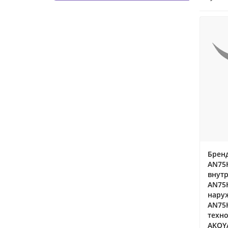
Бренд
AN75
внутр
AN75
наруж
AN75
техно
AKOY