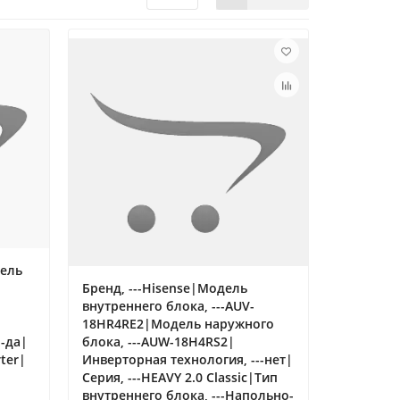
дель
Бренд, ---Hisense|Модель
внутреннего блока, ---AUV-
18HR4RE2|Модель наружного
--да|
блока, ---AUW-18H4RS2|
ter|
Инверторная технология, ---нет|
Серия, ---HEAVY 2.0 Classic|Тип
внутреннего блока, ---Напольно-