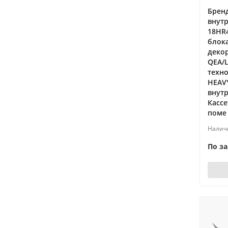
Бренд
внутр
18HR
блок
декор
QEA/
техно
HEAVY
внутр
Касс
поме
По з