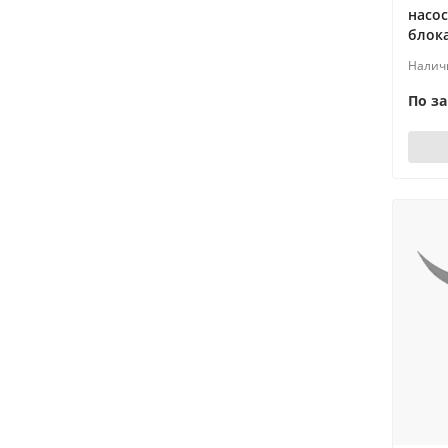
насос
блока
По з