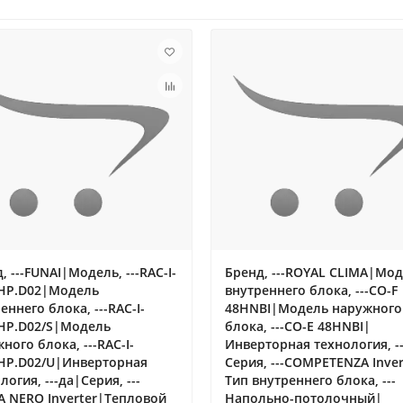
, ---FUNAI|Модель, ---RAC-I-
Бренд, ---ROYAL CLIMA|Мо
HP.D02|Модель
внутреннего блока, ---CO-F
еннего блока, ---RAC-I-
48HNBI|Модель наружного
HP.D02/S|Модель
блока, ---CO-E 48HNBI|
ного блока, ---RAC-I-
Инверторная технология, -
HP.D02/U|Инверторная
Серия, ---COMPETENZA Inver
логия, ---да|Серия, ---
Тип внутреннего блока, ---
A NERO Inverter|Тепловой
Напольно-потолочный|