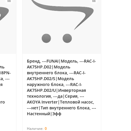
|
Бренд, ---FUNAI|Модель, ---RAC-I-
ль
AK75HP.D02|Модель
I18PN-
внутреннего блока, ---RAC-I-
, ---
AK75HP.D02/S|Модель
ая
наружного блока, ---RAC-I-
AK75HP.D02/U|Инверторная
технология, ---да|Серия, ---
его
AKOYA Inverter|Тепловой насос,
---нет|Тип внутреннего блока, ---
Настенный|Эфф
0