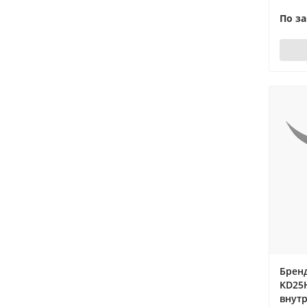
По з
Бренд
KD25
внутр