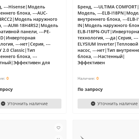
, ---Hisense|Модель
Бренд, ---ULTIMA COMFORT
еннего блока, ---AUC-
Модель, ---ELB-I18PN|Моде
4RCC2|Модель наружного
внутреннего блока, ---ELB-
а, ---AUW-18H4RS2|Модель
IN|Модель наружного блока
ативной панели, ---PE-
ELB-I18PN-OUT|Инверторн
LD|Инверторная
технология, ---да|Серия, ---
логия, ---нет|Серия, ---
ELYSIUM Inverter|Тепловой
 2.0 Classic|Тип
насос, ---нет|Тип внутренн
еннего блока, ---
блока, ---Настенный|
етный|Эффективен для
Эффективен
0
0
апросу
По запросу
Уточнить наличие
Уточнить наличие