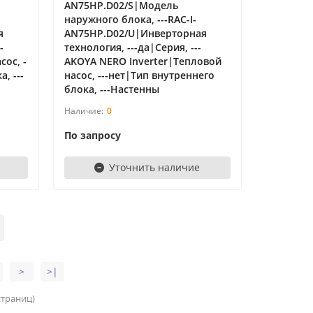
AN75HP.D02/S|Модель
наружного блока, ---RAC-I-
я
AN75HP.D02/U|Инверторная
-
технология, ---да|Серия, ---
ос, -
AKOYA NERO Inverter|Тепловой
, ---
насос, ---нет|Тип внутреннего
блока, ---Настенны
0
По запросу
Уточнить наличие
>
>|
 страниц)