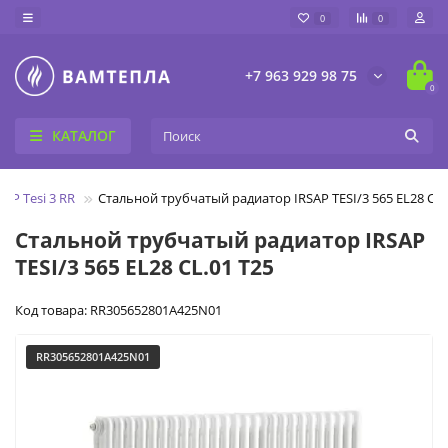
0
0
+7 963 929 98 75
0
КАТАЛОГ
SAP Tesi 3 RR
Стальной трубчатый радиатор IRSAP TESI/3 565 EL28 CL.
Стальной трубчатый радиатор IRSAP
TESI/3 565 EL28 CL.01 T25
Код товара: RR305652801A425N01
RR305652801A425N01