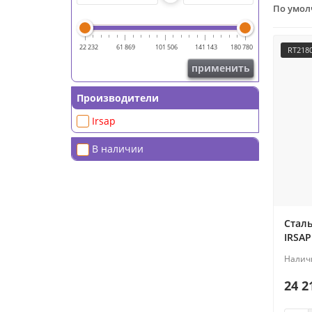
По умо
22 232
61 869
101 506
141 143
180 780
RT218
применить
Производители
Irsap
В наличии
Стал
IRSAP
24 2