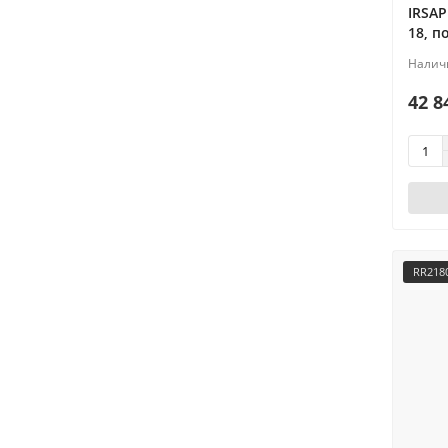
IRSAP
18, п
42 8
RR218