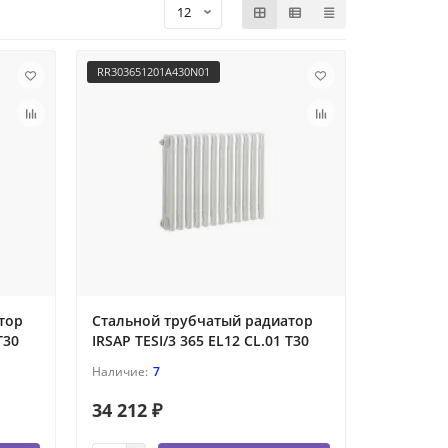
RR303651201A430N01
тор
Стальной трубчатый радиатор
T30
IRSAP TESI/3 365 EL12 CL.01 T30
7
34 212 ₽