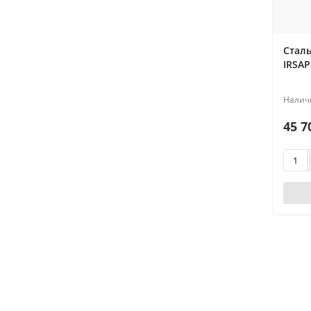
Стал
IRSAP
45 7