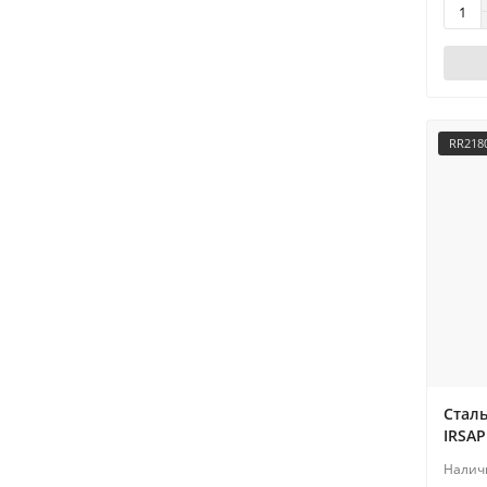
RR218
Стал
IRSAP