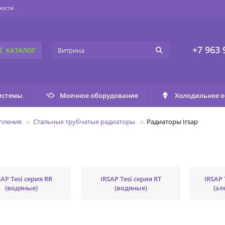
ности
+7 963 
КАТАЛОГ
истемы
Моечное оборудование
Холодильное 
пления
Стальные трубчатые радиаторы
Радиаторы Irsap
SAP Tesi серия RR
IRSAP Tesi серия RT
IRSAP 
(водяные)
(водяные)
(эл