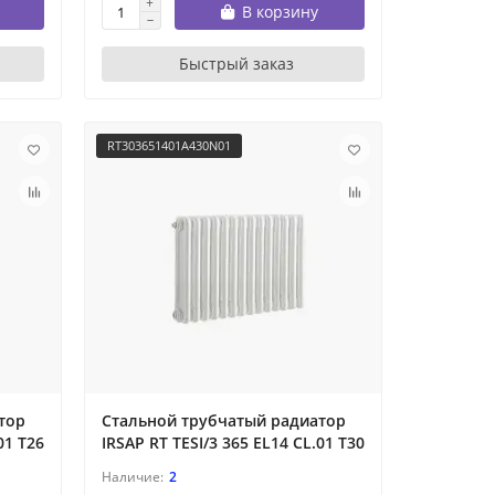
В корзину
Быстрый заказ
RT303651401A430N01
тор
Стальной трубчатый радиатор
01 T26
IRSAP RT TESI/3 365 EL14 CL.01 T30
2