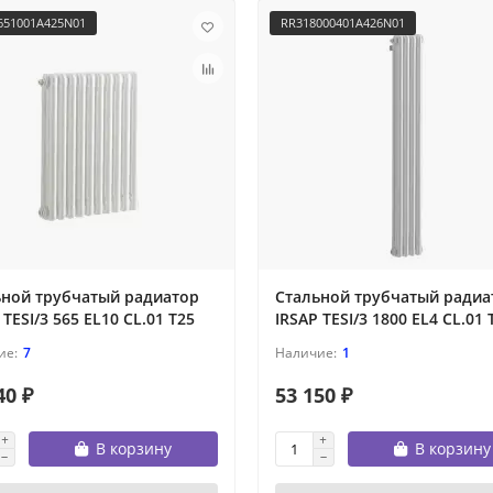
651001A425N01
RR318000401A426N01
ьной трубчатый радиатор
Стальной трубчатый радиа
 TESI/3 565 EL10 CL.01 T25
IRSAP TESI/3 1800 EL4 CL.01 
7
1
40 ₽
53 150 ₽
В корзину
В корзину