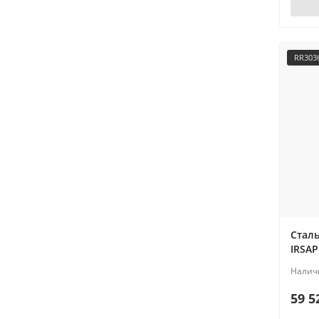
RR303
Стал
IRSAP
59 5