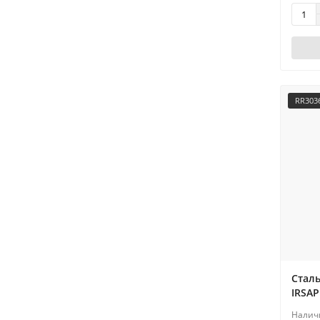
RR303
Стал
IRSAP