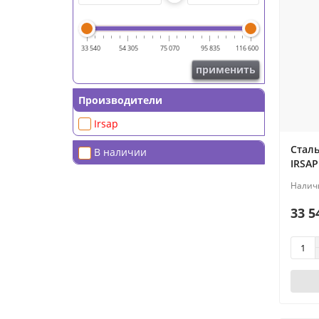
33 540
54 305
75 070
95 835
116 600
применить
Производители
Irsap
Стал
В наличии
IRSAP
33 5