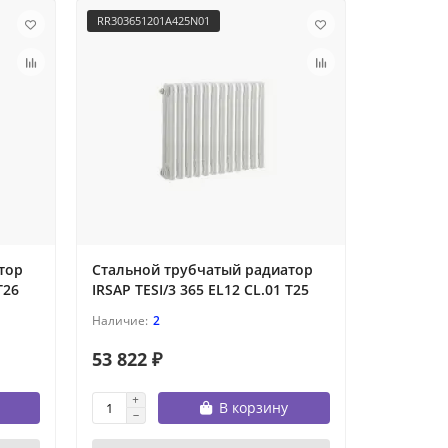
RR303651201A425N01
тор
Стальной трубчатый радиатор
T26
IRSAP TESI/3 365 EL12 CL.01 T25
2
53 822 ₽
В корзину