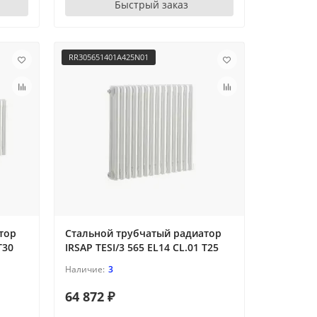
Быстрый заказ
RR305651401A425N01
тор
Стальной трубчатый радиатор
T30
IRSAP TESI/3 565 EL14 CL.01 T25
3
64 872 ₽