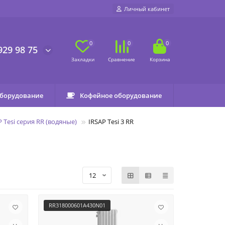
Личный кабинет
0
0
0
929 98 75
оборудование
Кофейное оборудование
P Tesi серия RR (водяные)
IRSAP Tesi 3 RR
RR318000601A430N01