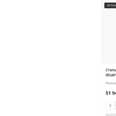
RR305
Стал
IRSAP
51 9