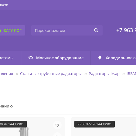
ности
+7 963 
КАТАЛОГ
истемы
Моечное оборудование
Холодильное 
пления
Стальные трубчатые радиаторы
Радиаторы Irsap
IRSA
лчанию
000401A430N01
RR303651201A430N01