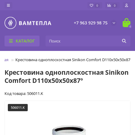
0
0
+7 963 929 98 75
0
КАТАЛОГ
вная
Крестовина одноплоскостная Sinikon Comfort D110х50х50х87º
Крестовина одноплоскостная Sinikon
Comfort D110х50х50х87º
Код товара: 506011.K
506011.K