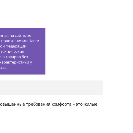
ная на сайте, не
й положениями Части
кой Федерации.
 технические
ию товаров без
характеристики у
аза.
повышенные требования комфорта – это жилые