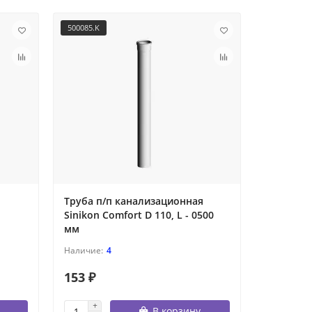
500085.K
500053
Труба п/п канализационная
Труба п/
Sinikon Comfort D 110, L - 0500
Sinikon D
мм
4
153 ₽
192 ₽
В корзину