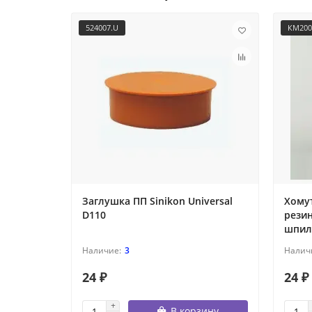
524007.U
КM200
Заглушка ПП Sinikon Universal
Хомут
D110
рези
шпил
3
24 ₽
24 ₽
В корзину