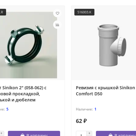
.R
516003.K
 Sinikon 2" (058-062) с
Ревизия с крышкой Sinikon
новой прокладкой,
Comfort D50
ькой и дюбелем
5
1
62 ₽
В корзину
В корзину