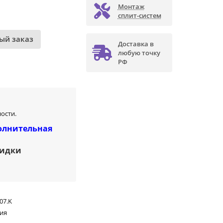
Монтаж
сплит-систем
ый заказ
Доставка в
любую точку
РФ
ости.
олнительная
кидки
07.K
ия