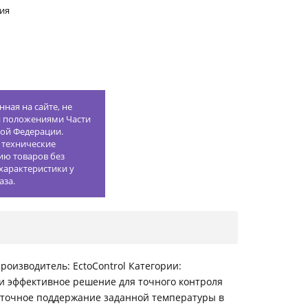
ия
ная на сайте, не
й положениями Части
кой Федерации.
 технические
ию товаров без
характеристики у
аза.
роизводитель: EctoControl Категории:
е и эффективное решение для точного контроля
и точное поддержание заданной температуры в