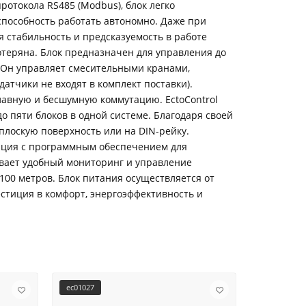
отокола RS485 (Modbus), блок легко
способность работать автономно. Даже при
я стабильность и предсказуемость в работе
отеряна. Блок предназначен для управления до
. Он управляет смесительными кранами,
атчики не входят в комплект поставки).
плавную и бесшумную коммутацию. EctoControl
до пяти блоков в одной системе. Благодаря своей
 плоскую поверхность или на DIN-рейку.
грация с программным обеспечением для
ивает удобный мониторинг и управление
100 метров. Блок питания осуществляется от
естиция в комфорт, энергоэффективность и
ec01027
ec01028