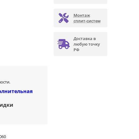
Монтаж
сплит-систем
Доставка в
любую точку
РФ
ости.
олнительная
кидки
060