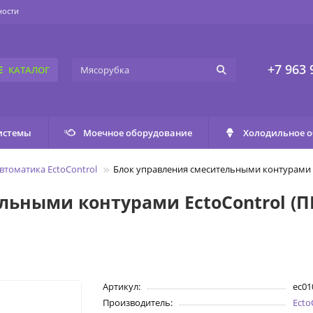
ности
+7 963 
КАТАЛОГ
истемы
Моечное оборудование
Холодильное 
втоматика EctoControl
Блок управления смесительными контурами E
ьными контурами EctoControl (ПИ
Артикул:
ec01
Производитель:
Ecto