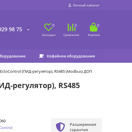
Личный кабинет
0
0
0
929 98 75
оборудование
Кофейное оборудование
ctoControl (ПИД‐регулятор), RS485 (Modbus) ДОП
Д‐регулятор), RS485
060
Расширенная
Control
гарантия