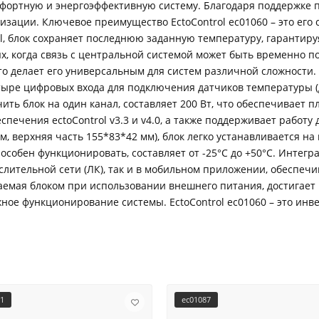
мфортную и энергоэффективную систему. Благодаря поддержке пр
зации. Ключевое преимущество EctoControl ec01060 – это его 
ol, блок сохраняет последнюю заданную температуру, гарантиру
ях, когда связь с центральной системой может быть временно п
то делает его универсальным для систем различной сложности
тыре цифровых входа для подключения датчиков температуры (д
ть блок на один канал, составляет 200 Вт, что обеспечивает 
печения ectoControl v3.3 и v4.0, а также поддерживает работу 
, верхняя часть 155*83*42 мм), блок легко устанавливается на
пособен функционировать, составляет от -25°C до +50°C. Инте
слительной сети (ЛК), так и в мобильном приложении, обеспеч
аемая блоком при использовании внешнего питания, достигает 
жное функционирование системы. EctoControl ec01060 – это инв
61
ec01087