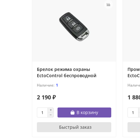
Брелок режима охраны
Пром
EctoControl беспроводной
EctoC
1
2 190 ₽
1 88
В корзину
Быстрый заказ