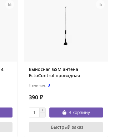
 4
Выносная GSM антена
Усиленн
EctoControl проводная
EctoContr
3
390 ₽
1 690 ₽
В корзину
Быстрый заказ