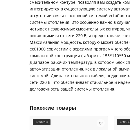
смесительном контуре, позволяя вам создать ко
интегрируется в существующую систему автомати
отсутствии связи с основной системой ectoContr
системы отопления. Это особенно важно в случа
четырех независимых смесительных контуров, ч
питающимися от сети 220 В, и предоставляет че
Максимальная мощность, которую может обеспечи
ec01060 совместим с версиями программного обес
компактной конструкции (габариты 155*110*50 мм
Диапазон рабочих температур, в котором блок с
автоматизации отопления, как в локальной вычи
системой. Длина сигнального кабеля, поддержив
сети 220 В, что обеспечивает стабильное и наде
долговечность вашей системы отопления.
Похожие товары
ec01019
ec010