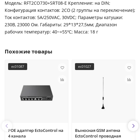
Модель: RFT2CO730+SRT08-E Крепление: на DIN;
Конфигурация контактов: 2CO (2 группы на переключение);
Ток контактов: 5A/250VAC, 30VDC; Параметры катушки:
230В, 23000 Ом. Габариты: 29*13*27,5мм; Диапазон
рабочих температур: 40~+55ºC; Масса: 18 г
Похожие товары
ec01087
ec01027
POE адаптер EctoControl на
Выносная GSM антена
4 канала
EctoControl проводная