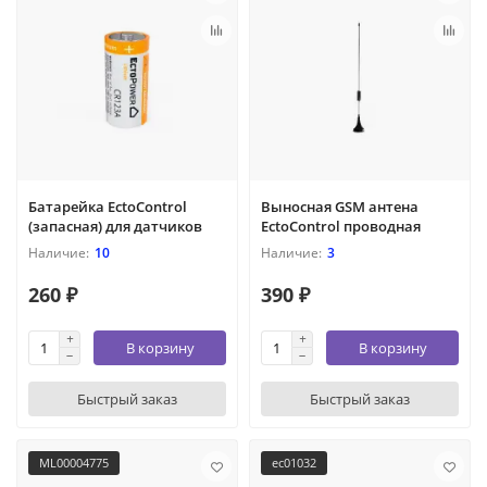
Батарейка EctoControl
Выносная GSM антена
(запасная) для датчиков
EctoControl проводная
10
3
260 ₽
390 ₽
В корзину
В корзину
Быстрый заказ
Быстрый заказ
ML00004775
ec01032