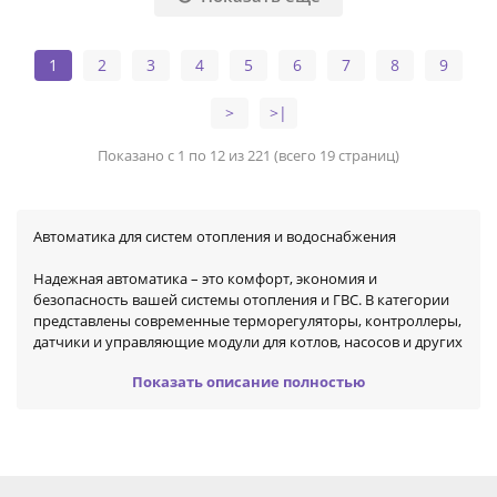
1
2
3
4
5
6
7
8
9
>
>|
Показано с 1 по 12 из 221 (всего 19 страниц)
Автоматика для систем отопления и водоснабжения
Надежная автоматика – это комфорт, экономия и
безопасность вашей системы отопления и ГВС. В категории
представлены современные терморегуляторы, контроллеры,
датчики и управляющие модули для котлов, насосов и других
элементов отопительных систем.
Показать описание полностью
Почему стоит выбрать автоматику
Точный контроль температуры – поддержание
оптимального микроклимата в доме.
Энергоэффективность – снижение расходов на отопление за
счет умного управления.