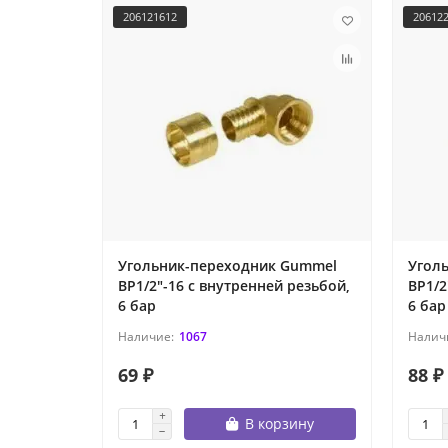
206121612
20612
Угольник-переходник Gummel
Угол
ВР1/2"-16 с внутренней резьбой,
ВР1/2
6 бар
6 бар
1067
69 ₽
88 ₽
В корзину