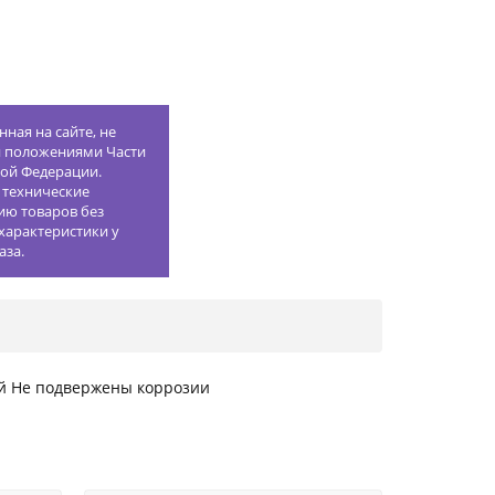
ная на сайте, не
й положениями Части
кой Федерации.
 технические
ию товаров без
характеристики у
аза.
ей Не подвержены коррозии