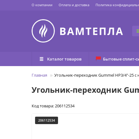
О компании
Оплата и доставка
Политика конфидициаль
Каталог товаров
Бытовые сплит-с
Главная
Угольник-переходник Gummel НР3/4"-25 с 
Угольник-переходник Gumm
Код товара: 206112534
206112534