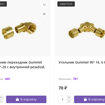
2012
206071616
ьник-переходник Gummel
Угольник Gummel 90° 16, 6 
"-20 с внутренней резьбой,
469
787
70 ₽
В корзину
В корзину