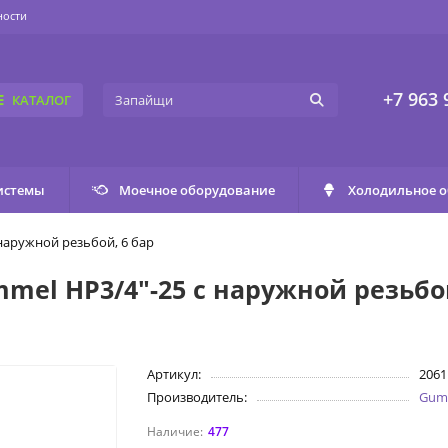
ности
+7 963 
КАТАЛОГ
истемы
Моечное оборудование
Холодильное 
наружной резьбой, 6 бар
el НР3/4"-25 с наружной резьбой
Артикул:
2061
Производитель:
Gum
477