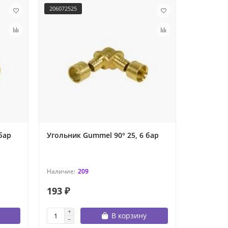
206072525
206073232
бар
Угольник Gummel 90° 25, 6 бар
Угольник
209
193 ₽
251 ₽
В корзину