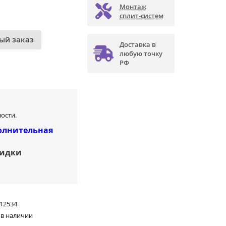
Монтаж
сплит-систем
ый заказ
Доставка в
любую точку
РФ
ости.
олнительная
кидки
12534
 в наличии