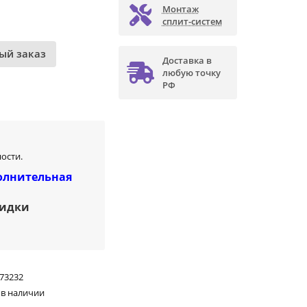
Монтаж
сплит-систем
ый заказ
Доставка в
любую точку
РФ
ости.
олнительная
кидки
73232
 в наличии