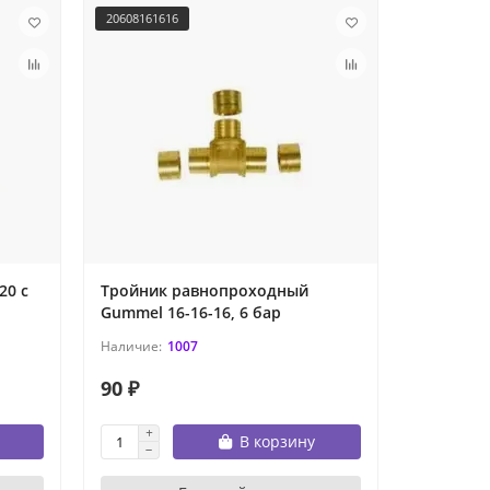
20608161616
2060820202
20 с
Тройник равнопроходный
Тройник
Gummel 16-16-16, 6 бар
Gummel 2
1007
90 ₽
128 ₽
В корзину