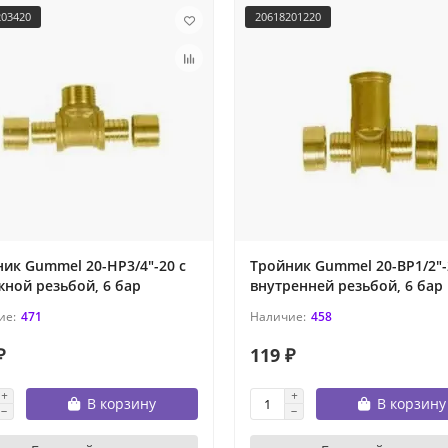
203420
20618201220
ик Gummel 20-НР3/4"-20 с
Тройник Gummel 20-ВР1/2"-
ной резьбой, 6 бар
внутренней резьбой, 6 бар
471
458
₽
119 ₽
В корзину
В корзину