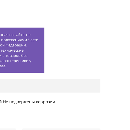
ная на сайте, не
й положениями Части
кой Федерации.
 технические
ию товаров без
характеристики у
аза.
ей Не подвержены коррозии