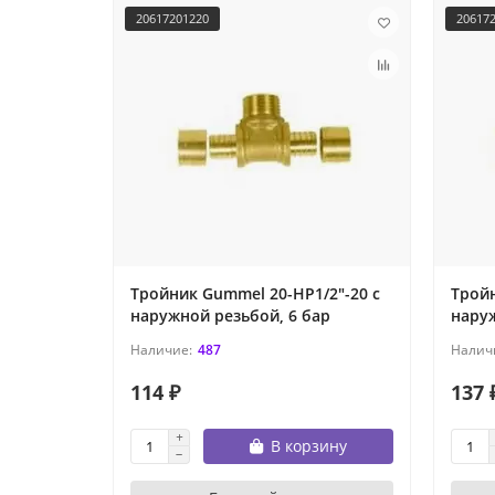
20617201220
20617
Тройник Gummel 20-НР1/2"-20 с
Тройн
наружной резьбой, 6 бар
наруж
487
114 ₽
137 
В корзину