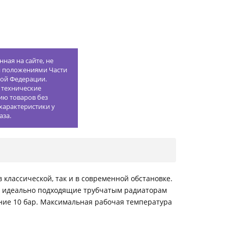
ная на сайте, не
й положениями Части
кой Федерации.
 технические
ию товаров без
характеристики у
аза.
классической, так и в современной обстановке.
, идеально подходящие трубчатым радиаторам
ние 10 бар. Максимальная рабочая температура