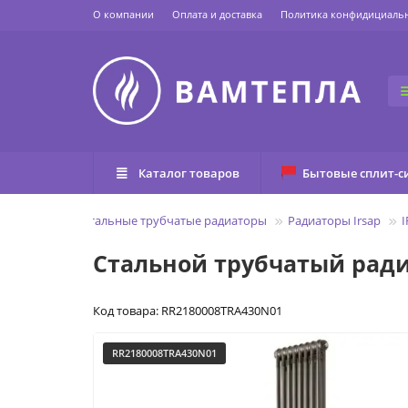
О компании
Оплата и доставка
Политика конфидициаль
Каталог товаров
Бытовые сплит-с
 отопления
Стальные трубчатые радиаторы
Радиаторы Irsap
I
Стальной трубчатый радиа
Код товара: RR2180008TRA430N01
RR2180008TRA430N01