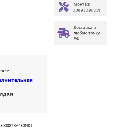
Монтаж
сплит-систем
Доставка в
любую точку
РФ
ости.
олнительная
кидки
180008TRA430N01