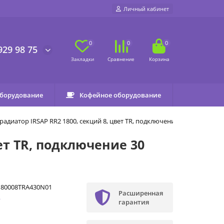
Личный кабинет
0
0
0
929 98 75
оборудование
Кофейное оборудование
адиатор IRSAP RR2 1800, секций 8, цвет TR, подключение 30
ет TR, подключение 30
180008TRA430N01
Расширенная
p
гарантия