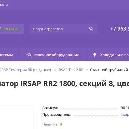
ности
+7 963 
КАТАЛОГ
истемы
Моечное оборудование
Холодильное 
RSAP Tesi серия RR (водяные)
IRSAP Tesi 2 RR
Стальной трубчатый р
тор IRSAP RR2 1800, секций 8, цв
Артикул:
RR2
Производитель:
Irsa
0