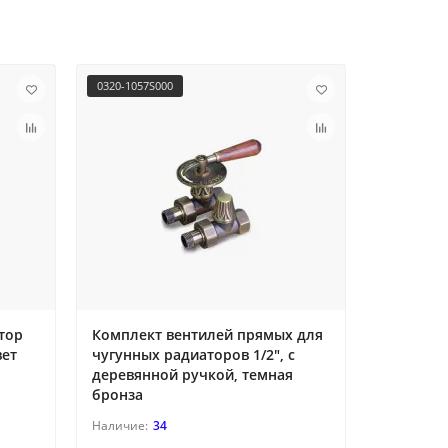
0320-1057S000
RTPFTNS18
тор
Комплект вентилей прямых для
Биметал
вет
чугунных радиаторов 1/2", с
Royal Th
деревянной ручкой, темная
Noir Sab
бронза
34