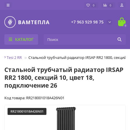
0
0
+7 963 929 98 75
0
КАТАЛОГ
SAP Tesi 2 RR
Стальной трубчатый радиатор IRSAP RR2 1800, секций 10
Стальной трубчатый радиатор IRSAP
RR2 1800, секций 10, цвет 18,
подключение 26
Код товара: RR218001018A426N01
RR218001018A426N01