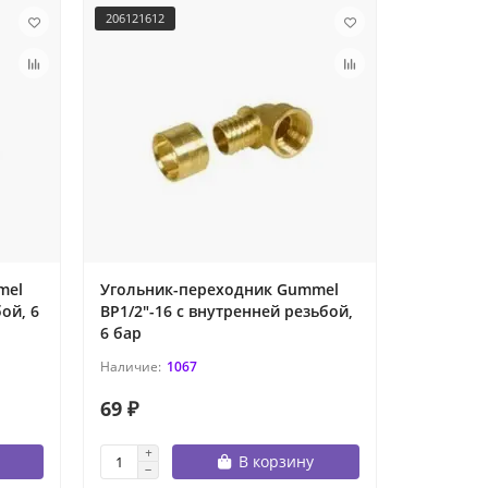
206121612
206122012
mel
Угольник-переходник Gummel
Угольни
ой, 6
ВР1/2"-16 с внутренней резьбой,
ВР1/2"-2
6 бар
6 бар
1067
69 ₽
88 ₽
В корзину