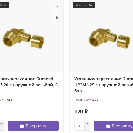
2012
206112534
ьник-переходник Gummel
Угольник-переходник Gum
"-20 с наружной резьбой, 6
НР3/4"-25 с наружной резьб
бар
341
477
120 ₽
В корзину
В корзину