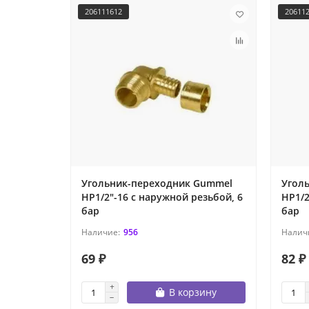
206111612
20611
Угольник-переходник Gummel
Угол
НР1/2"-16 с наружной резьбой, 6
НР1/2
бар
бар
956
69 ₽
82 ₽
В корзину