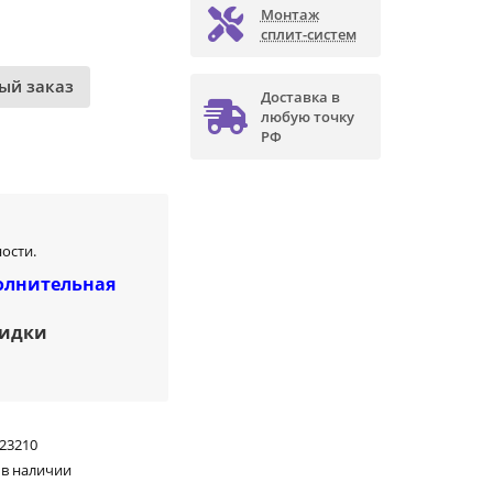
Монтаж
сплит-систем
ый заказ
Доставка в
любую точку
РФ
ости.
олнительная
кидки
23210
 в наличии