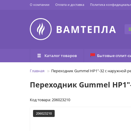
О компании
Оплата и доставка
Политика конфидициаль
Каталог товаров
Бытовые сплит-с
Главная
Переходник Gummel НР1"-32 с наружной ре
Переходник Gummel НР1"-
Код товара: 206023210
206023210