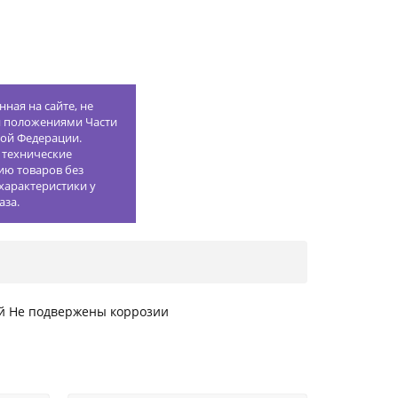
ная на сайте, не
й положениями Части
кой Федерации.
 технические
ию товаров без
характеристики у
аза.
ей Не подвержены коррозии