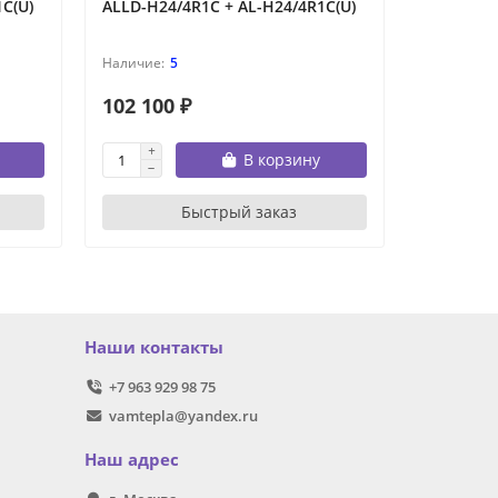
C(U)
ALLD-H24/4R1C + AL-H24/4R1C(U)
ALLD-H36
5
102 100 ₽
125 400
В корзину
Быстрый заказ
Наши контакты
+7 963 929 98 75
vamtepla@yandex.ru
Наш адрес