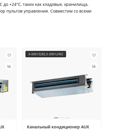
до +24°С, таких как кладовые, хранилища,
ор пультов управления. Совместим со всеми
X-00013282,X-00012492
X-00013283
UX
Канальный кондиционер AUX
Канальн