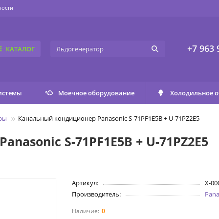
ности
+7 963 
КАТАЛОГ
истемы
Моечное оборудование
Холодильное 
ры
Канальный кондиционер Panasonic S-71PF1E5B + U-71PZ2E5
nasonic S-71PF1E5B + U-71PZ2E5
Артикул:
X-00
Производитель:
Pana
0