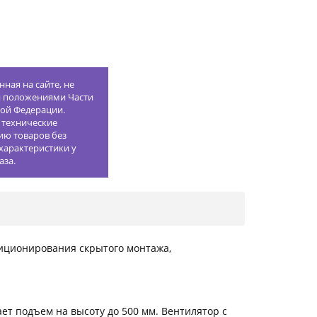
ная на сайте, не
й положениями Части
кой Федерации.
 технические
ию товаров без
характеристики у
аза.
иционирования скрытого монтажа,
ет подъем на высоту до 500 мм. Вентилятор с