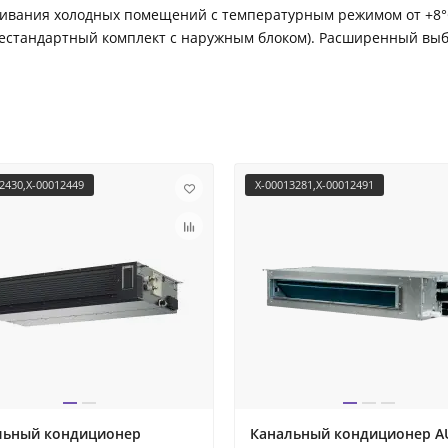
ивания холодных помещений с температурным режимом от +8°С 
нестандартный комплект с наружным блоком). Расширенный выб
2430,X-00012449
X-00013281,X-00012491
льный кондиционер
Канальный кондиционер A