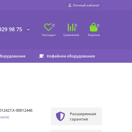
Личный кабинет
0
0
0
929 98 75
оборудование
Кофейное оборудование
012427,X-00012446
Расширенная
sonic
гарантия