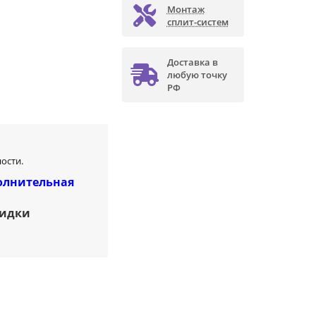
Монтаж
сплит-систем
Доставка в
любую точку
РФ
ости.
олнительная
кидки