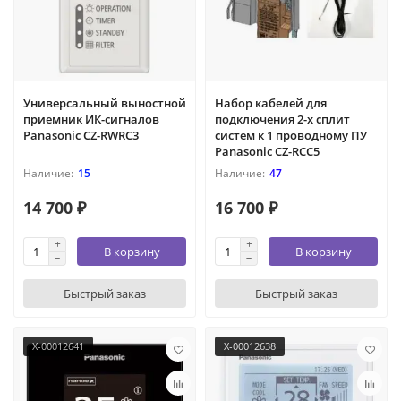
Универсальный выностной
Набор кабелей для
приемник ИК-сигналов
подключения 2-х сплит
Panasonic CZ-RWRC3
систем к 1 проводному ПУ
Panasonic CZ-RCC5
15
47
14 700 ₽
16 700 ₽
В корзину
В корзину
Быстрый заказ
Быстрый заказ
X-00012641
X-00012638