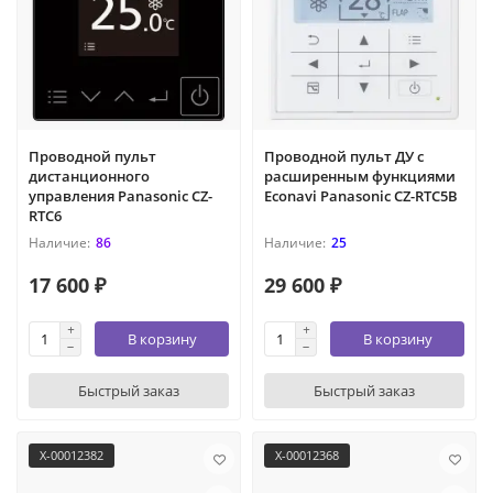
Проводной пульт
Проводной пульт ДУ с
дистанционного
расширенным функциями
управления Panasonic CZ-
Econavi Panasonic CZ-RTC5B
RTC6
86
25
17 600 ₽
29 600 ₽
В корзину
В корзину
Быстрый заказ
Быстрый заказ
X-00012382
X-00012368