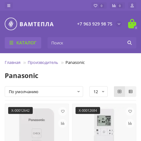
0
0
+7 963 929 98 75
0
КАТАЛОГ
Главная
Производитель
Panasonic
Panasonic
X-00012642
X-00012684