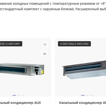
ивания холодных помещений с температурным режимом от +8°С 
нестандартный комплект с наружным блоком). Расширенный выб
3281,X-00012491
X-00013282,X-00012492
льный кондиционер AUX
Канальный кондиционер A