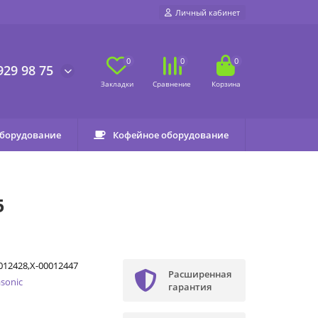
Личный кабинет
0
0
0
929 98 75
оборудование
Кофейное оборудование
5
012428,X-00012447
Расширенная
sonic
гарантия