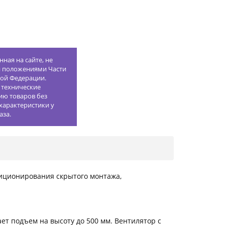
ная на сайте, не
й положениями Части
кой Федерации.
 технические
ию товаров без
характеристики у
аза.
иционирования скрытого монтажа,
ет подъем на высоту до 500 мм. Вентилятор с