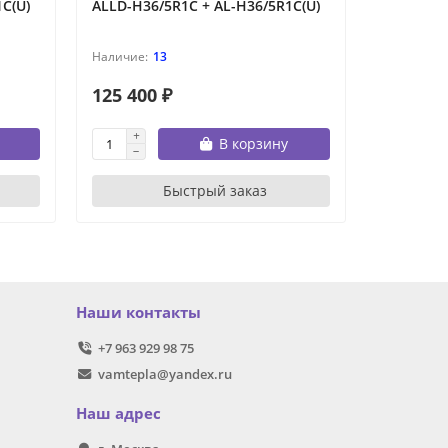
C(U)
ALLD-H36/5R1C + AL-H36/5R1C(U)
Ecoclima 
ECL/I-TC1
13
125 400 ₽
87 200 
В корзину
Быстрый заказ
Наши контакты
+7 963 929 98 75
vamtepla@yandex.ru
Наш адрес