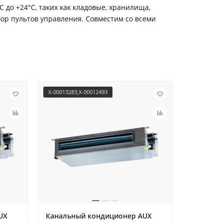
до +24°С, таких как кладовые, хранилища,
ор пультов управления. Совместим со всеми
X-00013283,X-00012493
X-00013933
UX
Канальный кондиционер AUX
Канальн