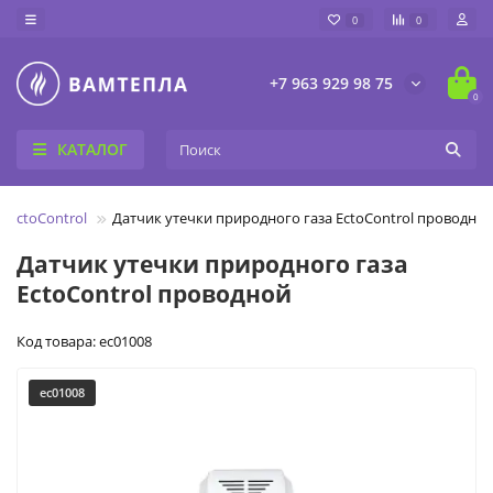
0
0
+7 963 929 98 75
0
КАТАЛОГ
 EctoControl
Датчик утечки природного газа EctoControl проводно
Датчик утечки природного газа
EctoControl проводной
Код товара: ec01008
ec01008