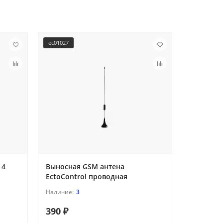
ec01027
ec01028
 4
Выносная GSM антена
Усиленн
EctoControl проводная
EctoContr
3
390 ₽
1 690 ₽