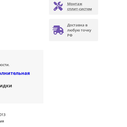
Монтаж
сплит-систем
Доставка в
любую точку
РФ
ости.
олнительная
кидки
013
ия