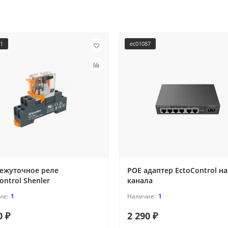
61
ec01087
ежуточное реле
POE адаптер EctoControl на
ontrol Shenler
канала
1
1
0 ₽
2 290 ₽