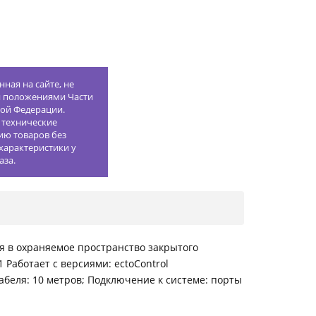
ная на сайте, не
й положениями Части
кой Федерации.
 технические
ию товаров без
характеристики у
аза.
я в охраняемое пространство закрытого
 Работает с версиями: ectoControl
 кабеля: 10 метров; Подключение к системе: порты