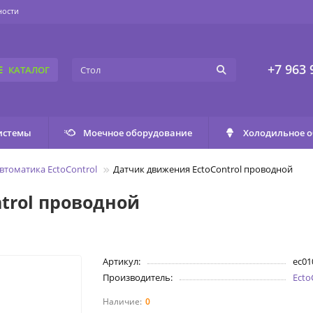
ности
+7 963 
КАТАЛОГ
истемы
Моечное оборудование
Холодильное 
втоматика EctoControl
Датчик движения EctoControl проводной
trol проводной
Артикул:
ec01
Производитель:
Ecto
0