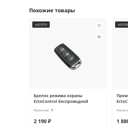
Похожие товары
ec01019
ec010
Брелок режима охраны
Пром
EctoControl беспроводной
EctoC
1
2 190 ₽
1 88