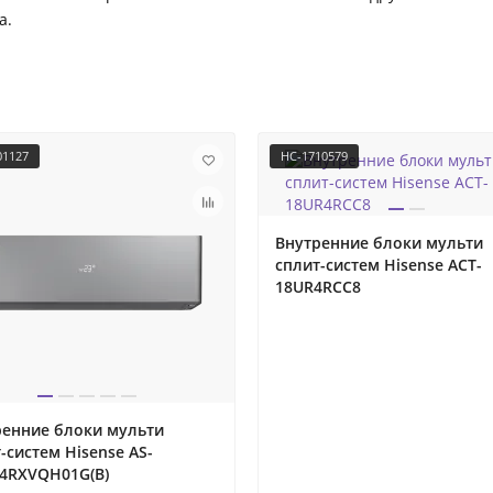
а.
01127
НС-1710579
Внутренние блоки мульти
сплит-систем Hisense ACT-
18UR4RCC8
ренние блоки мульти
-систем Hisense AS-
4RXVQH01G(B)