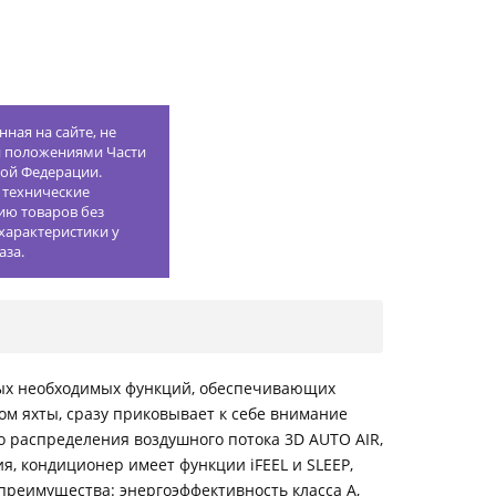
ная на сайте, не
й положениями Части
кой Федерации.
 технические
ию товаров без
характеристики у
аза.
мых необходимых функций, обеспечивающих
м яхты, сразу приковывает к себе внимание
 распределения воздушного потока 3D AUTO AIR,
, кондиционер имеет функции iFEEL и SLEEP,
преимущества: энергоэффективность класса А,