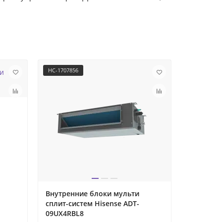
НС-1707856
НС-1707858
Внутренние блоки мульти
Внутренн
сплит-систем Hisense ADT-
сплит-си
09UX4RBL8
18UX4RC