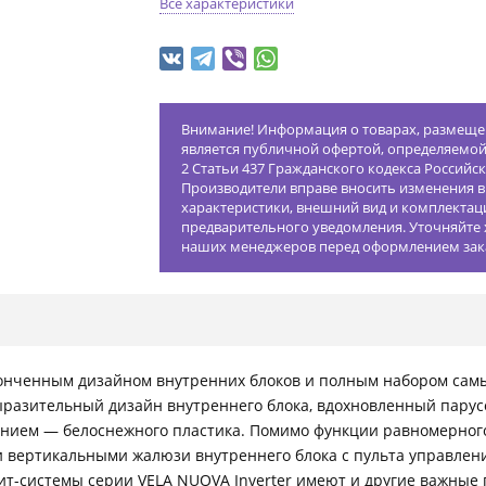
Все характеристики
Внимание! Информация о товарах, размещен
является публичной офертой, определяемо
2 Статьи 437 Гражданского кодекса Российс
Производители вправе вносить изменения в
характеристики, внешний вид и комплектац
предварительного уведомления. Уточняйте 
наших менеджеров перед оформлением зак
утонченным дизайном внутренних блоков и полным набором са
разительный дизайн внутреннего блока, вдохновленный парусо
нием — белоснежного пластика. Помимо функции равномерного
 вертикальными жалюзи внутреннего блока с пульта управления
т-системы серии VELA NUOVA Inverter имеют и другие важные 