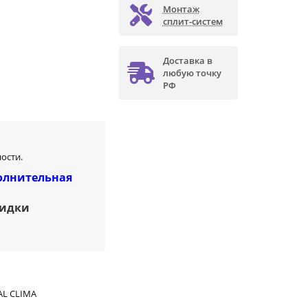
Монтаж
сплит-систем
Доставка в
любую точку
РФ
ости.
олнительная
кидки
AL CLIMA