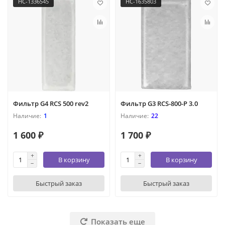
НС-1336545
НС-1635803
Фильтр G4 RCS 500 rev2
Фильтр G3 RCS-800-P 3.0
1
22
1 600 ₽
1 700 ₽
В корзину
В корзину
Быстрый заказ
Быстрый заказ
Показать еще