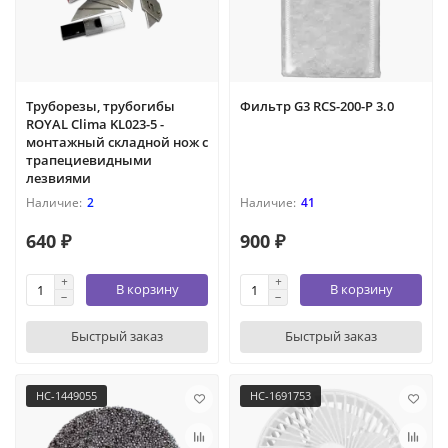
Труборезы, трубогибы
Фильтр G3 RCS-200-P 3.0
ROYAL Clima KL023-5 -
монтажный складной нож с
трапециевидными
лезвиями
2
41
640 ₽
900 ₽
В корзину
В корзину
Быстрый заказ
Быстрый заказ
НС-1449055
НС-1691753