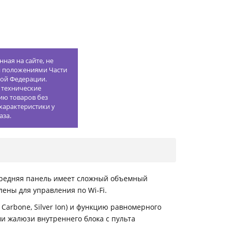
ная на сайте, не
й положениями Части
кой Федерации.
 технические
ию товаров без
характеристики у
аза.
ередняя панель имеет сложный объемный
ны для управления по Wi-Fi.
Carbone, Silver Ion) и функцию равномерного
и жалюзи внутреннего блока с пульта