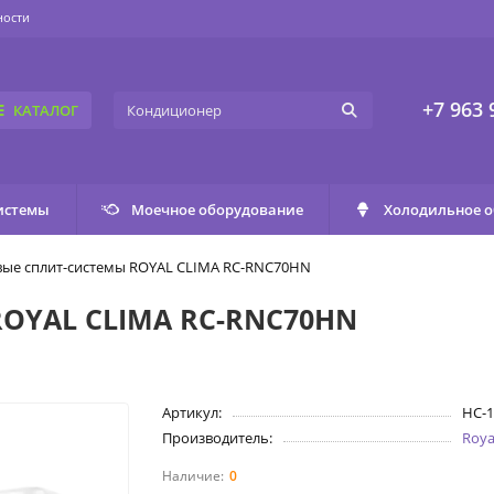
ности
+7 963 
КАТАЛОГ
истемы
Моечное оборудование
Холодильное 
ые сплит-системы ROYAL CLIMA RC-RNС70HN
ROYAL CLIMA RC-RNС70HN
Артикул:
НС-1
Производитель:
Roya
0