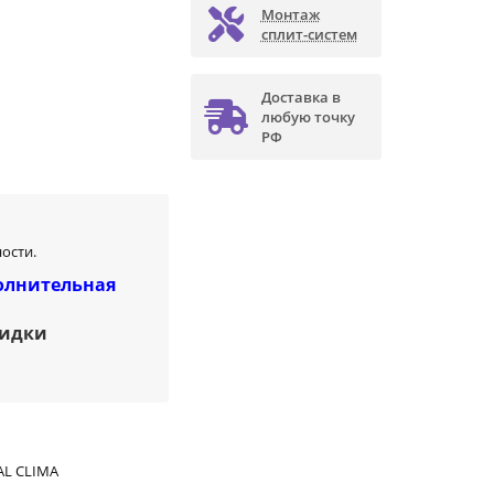
Монтаж
сплит-систем
Доставка в
любую точку
РФ
ости.
олнительная
кидки
AL CLIMA