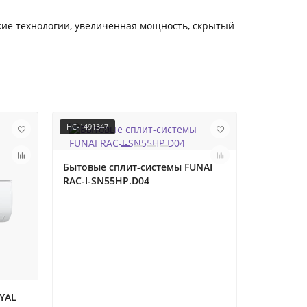
кие технологии, увеличенная мощность, скрытый
НС-1491347
НС-1492569
Бытовые сплит-системы FUNAI
Бытовые 
RAC-I-SN55HP.D04
RAC-KD3
YAL