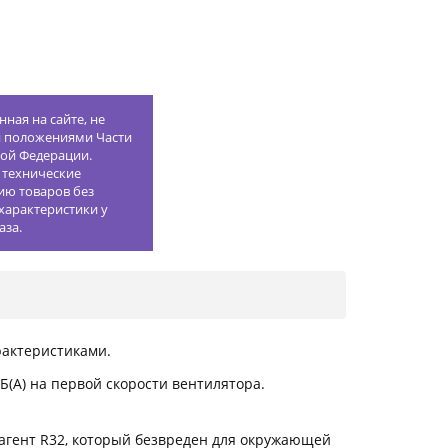
ная на сайте, не
й положениями Части
кой Федерации.
 технические
ию товаров без
характеристики у
аза.
рактеристиками.
Б(А) на первой скорости вентилятора.
агент R32, который безвреден для окружающей