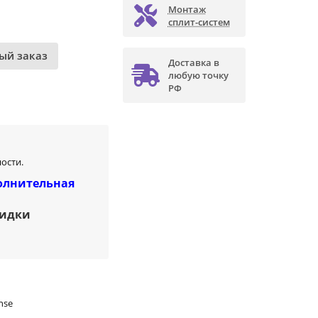
Монтаж
сплит-систем
ый заказ
Доставка в
любую точку
РФ
ости.
олнительная
кидки
nse