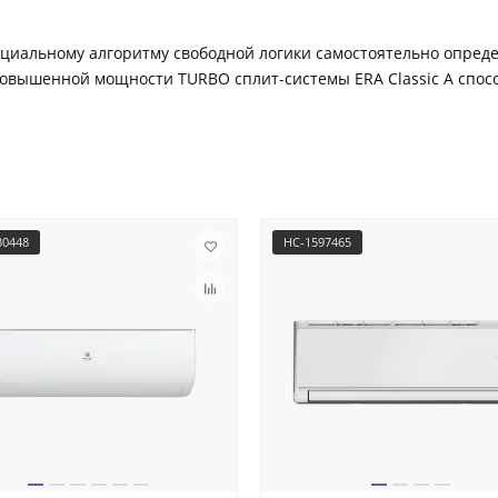
ециальному алгоритму свободной логики самостоятельно опре
повышенной мощности TURBO сплит-системы ERA Classic A спос
30448
НС-1597465