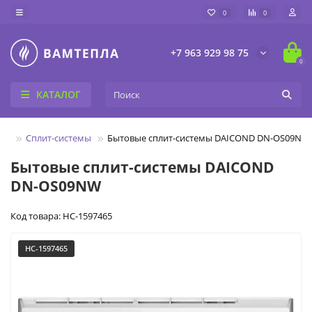
0
0
+7 963 929 98 75
0
КАТАЛОГ
ры
Сплит-системы
Бытовые сплит-системы DAICOND DN-OS09NW
Бытовые сплит-системы DAICOND
DN-OS09NW
Код товара: НС-1597465
НС-1597465