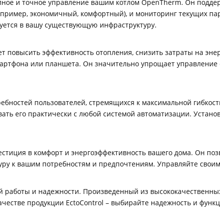
йное и точное управление вашим котлом OpenTherm. Он подде
пример, экономичный, комфортный), и мониторинг текущих пар
ируется в вашу существующую инфраструктуру.
очет повысить эффективность отопления, снизить затраты на эн
мартфона или планшета. Он значительно упрощает управление 
ребностей пользователей, стремящихся к максимальной гибкост
ать его практически с любой системой автоматизации. Установ
нвестиция в комфорт и энергоэффективность вашего дома. Он п
уру к вашим потребностям и предпочтениям. Управляйте своим
ной работы и надежности. Произведенный из высококачественны
ачестве продукции EctoControl – выбирайте надежность и функ