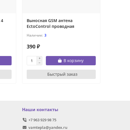
 4
Выносная GSM антена
Усиленн
EctoControl проводная
EctoContr
3
390 ₽
1 690 ₽
В корзину
Быстрый заказ
Наши контакты
+7 963 929 98 75
vamtepla@yandex.ru