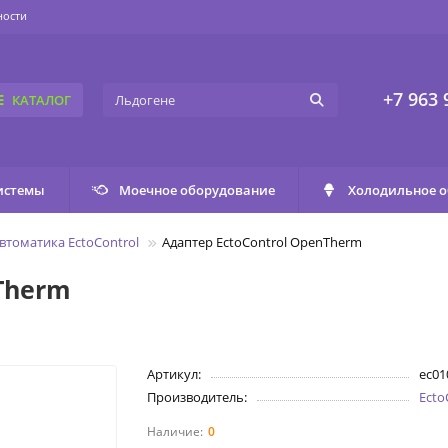
ности
+7 963 
КАТАЛОГ
истемы
Моечное оборудование
Холодильное 
втоматика EctoControl
Адаптер EctoControl OpenTherm
Therm
Артикул:
ec01
Производитель:
Ecto
0