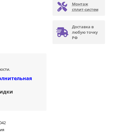
Монтаж
сплит-систем
Доставка в
любую точку
РФ
ости.
олнительная
кидки
042
ия