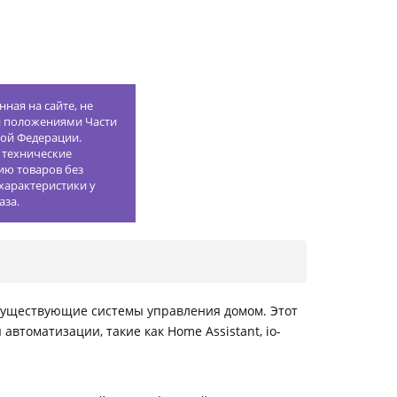
ная на сайте, не
й положениями Части
кой Федерации.
 технические
ию товаров без
характеристики у
аза.
 существующие системы управления домом. Этот
томатизации, такие как Home Assistant, io-