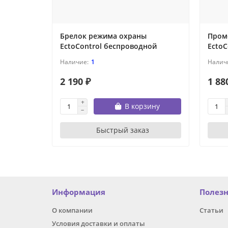
Брелок режима охраны
Пром
EctoControl беспроводной
EctoC
1
2 190 ₽
1 88
В корзину
Быстрый заказ
Информация
Полез
О компании
Статьи
Условия доставки и оплаты