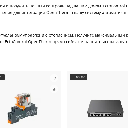
я и получить полный контроль над вашим домом, EctoControl O
шение для интеграции OpenTherm в вашу систему автоматизаци
ектуальному управлению отоплением. Получите максимальный к
те EctoControl OpenTherm прямо сейчас и начните использова
61
ec01087