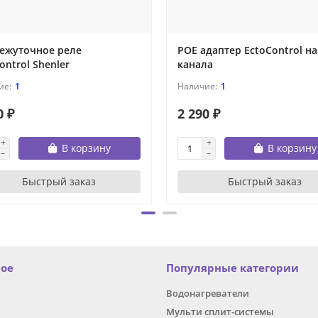
ежуточное реле
POE адаптер EctoControl на
ontrol Shenler
канала
1
1
0 ₽
2 290 ₽
В корзину
В корзину
Быстрый заказ
Быстрый заказ
ное
Популярные категории
Водонагреватели
Мульти сплит-системы