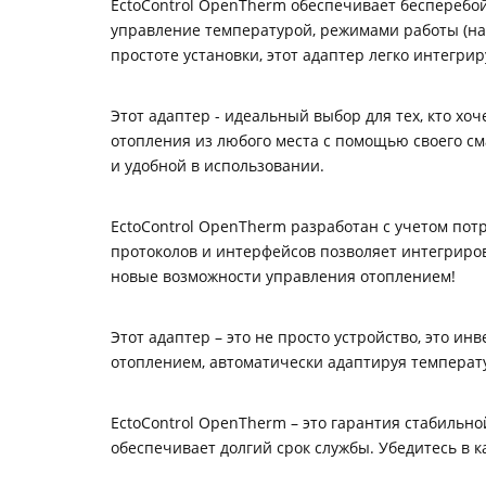
EctoControl OpenTherm обеспечивает бесперебо
управление температурой, режимами работы (на
простоте установки, этот адаптер легко интегр
Этот адаптер - идеальный выбор для тех, кто х
отопления из любого места с помощью своего с
и удобной в использовании.
EctoControl OpenTherm разработан с учетом пот
протоколов и интерфейсов позволяет интегриров
новые возможности управления отоплением!
Этот адаптер – это не просто устройство, это и
отоплением, автоматически адаптируя температ
EctoControl OpenTherm – это гарантия стабиль
обеспечивает долгий срок службы. Убедитесь в к