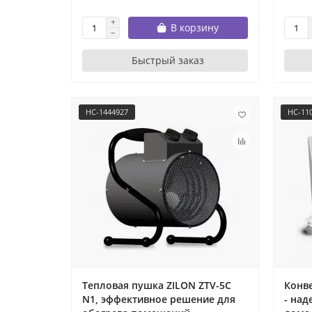
В корзину
Быстрый заказ
НС-1444927
НС-11
Тепловая пушка ZILON ZTV-5С
Конве
N1, эффективное решение для
- над