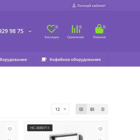
Личный кабинет
0
0
0
929 98 75
оборудование
Кофейное оборудование
НС-0080711