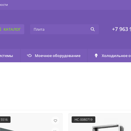
ности
+7 963 
КАТАЛОГ
истемы
Моечное оборудование
Холодильное 
15516
НС-0080719