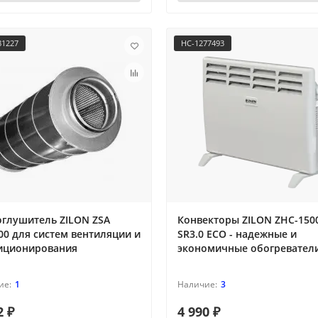
81227
НС-1277493
глушитель ZILON ZSA
Конвекторы ZILON ZHC-150
00 для систем вентиляции и
SR3.0 ECO - надежные и
иционирования
экономичные обогревател
1
3
2 ₽
4 990 ₽