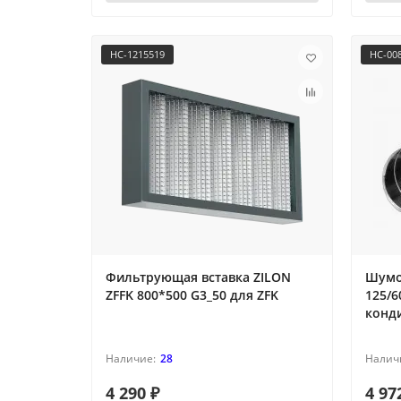
НС-1215519
НС-00
Фильтрующая вставка ZILON
Шумо
ZFFK 800*500 G3_50 для ZFK
125/6
конд
28
4 290 ₽
4 97