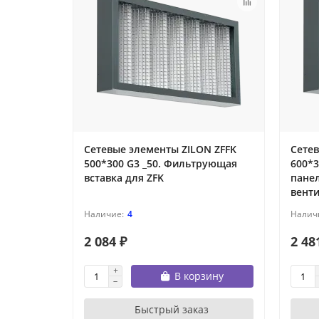
Сетевые элементы ZILON ZFFK
Сетев
500*300 G3 _50. Фильтрующая
600*
вставка для ZFK
панел
вент
4
2 084 ₽
2 48
В корзину
Быстрый заказ