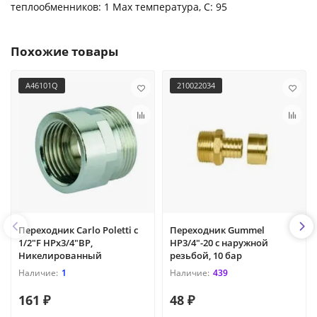
теплообменников: 1 Max температура, С: 95
Похожие товары
A46101Q
210022034
Переходник Carlo Poletti с
Переходник Gummel
1/2"F НРх3/4"ВР,
НР3/4"-20 с наружной
Никелированный
резьбой, 10 бар
1
439
161 ₽
48 ₽