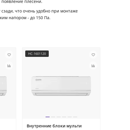
 появление плесени.
 сзади, что очень удобно при монтаже
им напором - до 150 Па.
НС-1601120
НС-1710579
Внутренн
сплит-си
18UR4RC
Внутренние блоки мульти