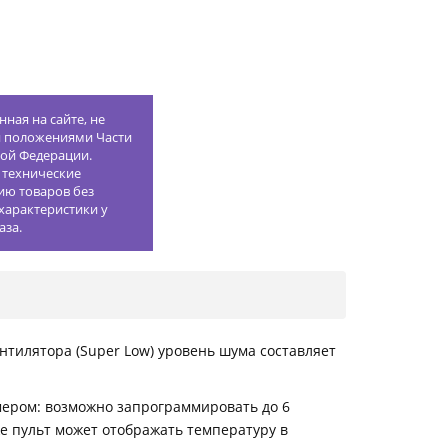
ная на сайте, не
й положениями Части
кой Федерации.
 технические
ию товаров без
характеристики у
аза.
нтилятора (Super Low) уровень шума составляет
мером: возможно запрограммировать до 6
е пульт может отображать температуру в