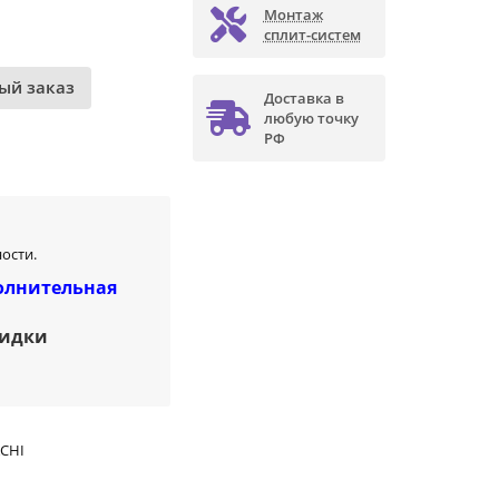
Монтаж
сплит-систем
ый заказ
Доставка в
любую точку
РФ
ости.
олнительная
кидки
ACHI