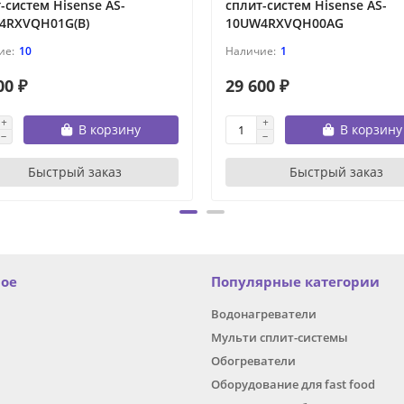
-систем Hisense AS-
сплит-систем Hisense AS-
4RXVQH01G(B)
10UW4RXVQH00AG
10
1
00 ₽
29 600 ₽
В корзину
В корзину
Быстрый заказ
Быстрый заказ
ное
Популярные категории
Водонагреватели
Мульти сплит-системы
Обогреватели
Оборудование для fast food