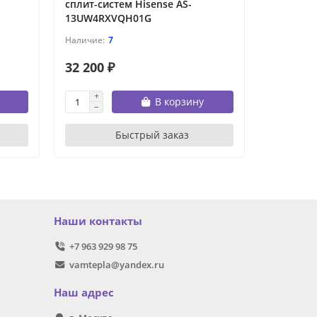
сплит-систем Hisense AS-
13UW4RXVQH01G
7
32 200 ₽
64 290 
В корзину
Быстрый заказ
Наши контакты
+7 963 929 98 75
vamtepla@yandex.ru
Наш адрес