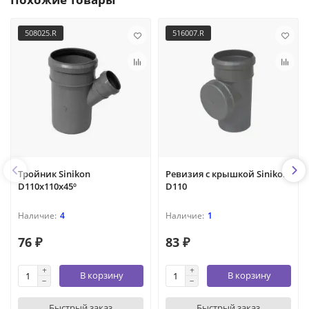
508025.R
516007.R
Тройник Sinikon
Ревизия с крышкой Sinikon
D110x110x45º
D110
4
1
76 ₽
83 ₽
В корзину
В корзину
Быстрый заказ
Быстрый заказ