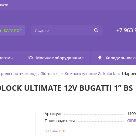
ности
+7 963 
КАТАЛОГ
истемы
Моечное оборудование
Холодильное 
роля протечек воды Gidrolock
Комплектующие Gidrolock
Шарово
OCK ULTIMATE 12V BUGATTI 1” BS
Артикул:
1109
Производитель:
GID
0