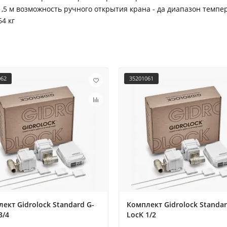
,5 м возможность ручного открытия крана - да диапазон темпер
64 кг
062
35201061
ект Gidrоlock Standard G-
Комплект Gidrоlock Standar
3/4
LocK 1/2