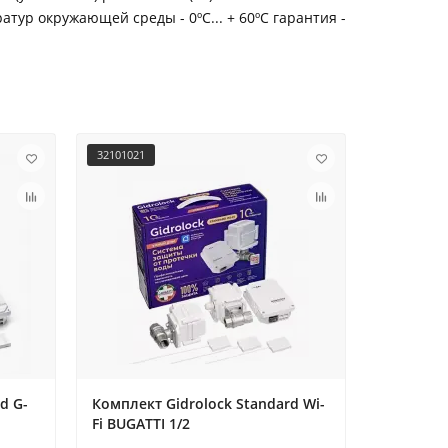
атур окружающей среды - 0ºС... + 60ºС гарантия -
32101021
35201021
d G-
Комплект Gidrolock Standard Wi-
Комплект
Fi BUGATTI 1/2
BUGATTI 