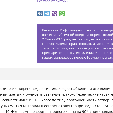
Все характеристики
Внимание! Информация о товарах, размещен
является публичной офертой, определяемо
2 Статьи 437 Гражданского кодекса Российс
Производители вправе вносить изменения в
характеристики, внешний вид и комплектац
предварительного уведомления. Уточняйте 
наших менеджеров перед оформлением зак
локировки подачи воды в системах водоснабжения и отопления
ный монтаж и ручное управление краном. Технические характер
ь совместимая с P.T.F.E. класс по типу проточной части затвор
 латунь CW617N материал шестеренок электропривода - сталь упл
 - 10 Н*м время поворота шарового крана на 90º в номинальном