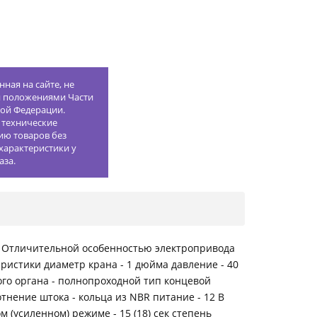
ная на сайте, не
й положениями Части
кой Федерации.
 технические
ию товаров без
характеристики у
аза.
. Отличительной особенностью электропривода
истики диаметр крана - 1 дюйма давление - 40
ного органа - полнопроходной тип концевой
отнение штока - кольца из NBR питание - 12 В
 (усиленном) режиме - 15 (18) сек степень