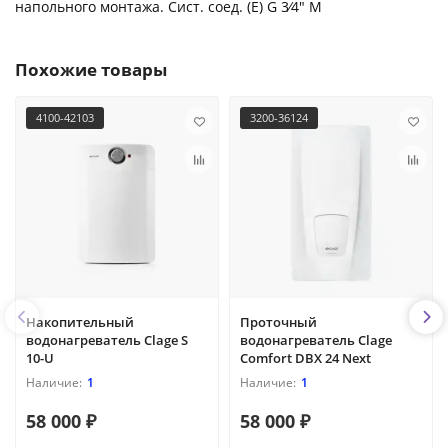
напольного монтажа. Сист. соед. (E) G 3⁄4" M
Похожие товары
4100-42103
3200-36124
Накопительный
Проточный
водонагреватель Clage S
водонагреватель Clage
10-U
Comfort DBX 24 Next
1
1
58 000 ₽
58 000 ₽