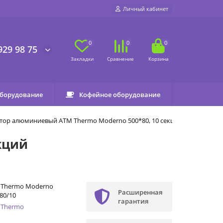
Личный кабинет
0
0
0
929 98 75
оборудование
Кофейное оборудование
тор алюминиевый ATM Thermo Moderno 500*80, 10 секций
кций
 Thermo Moderno
Расширенная
80/10
гарантия
 Thermo