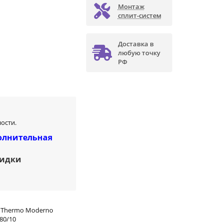
Монтаж
сплит-систем
Доставка в
любую точку
РФ
ости.
олнительная
кидки
 Thermo Moderno
80/10