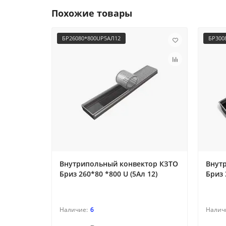
Похожие товары
БР26080*800UР5АЛ12
БР300
Внутрипольный конвектор КЗТО
Внут
Бриз 260*80 *800 U (5Ал 12)
Бриз 
6