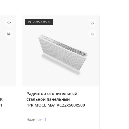
VC 22х500х500
RR3056528
Радиатор отопительный
Стальной
 К
стальной панельный
IRSAP TES
-1
"PRIMOCLIMA" VC22х500х500
1