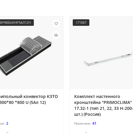
80*800UКНР5АЛ12Ч
171067
рипольный конвектор КЗТО
Комплект настенного
300*80 *800 U (5Ал 12)
кронштейна "PRIMOCLIMA"
17.32-1 (тип 21, 22, 33 H-200
шт.) (Россия)
2
41