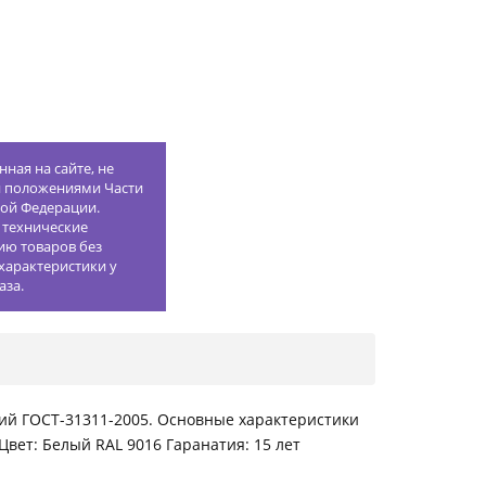
ная на сайте, не
й положениями Части
кой Федерации.
 технические
ию товаров без
характеристики у
аза.
й ГОСТ-31311-2005. Основные характеристики
Цвет: Белый RAL 9016 Гаранатия: 15 лет