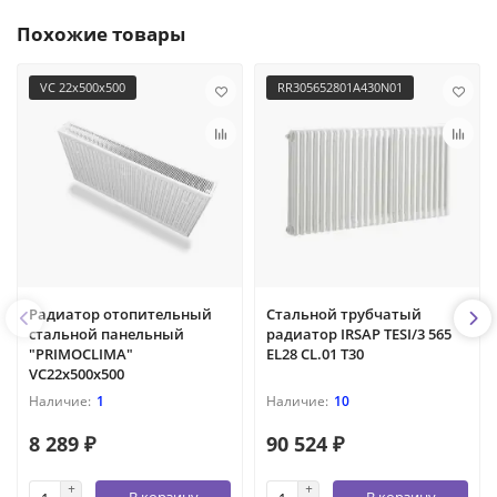
Похожие товары
VC 22х500х500
RR305652801A430N01
Радиатор отопительный
Стальной трубчатый
стальной панельный
радиатор IRSAP TESI/3 565
"PRIMOCLIMA"
EL28 CL.01 T30
VC22х500х500
1
10
8 289 ₽
90 524 ₽