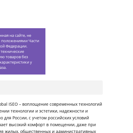
ная на сайте, не
й положениями Части
кой Федерации.
 технические
ию товаров без
характеристики у
аза.
lobal ISEO – воплощение современных технологий
нии технологии и эстетики, надежности и
для России, с учетом российских условий
вает высокий комфорт в помещении, даже при
ния жилых, общественных и административных