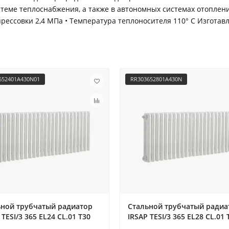
теме теплоснабжения, а также в автономных системах отоплени
опрессовки 2,4 МПа • Температура теплоносителя 110° С Изготав
652401A430N01
RR303652801A430N
ьной трубчатый радиатор
Стальной трубчатый радиа
 TESI/3 365 EL24 CL.01 T30
IRSAP TESI/3 365 EL28 CL.01 