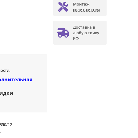
Монтаж
сплит-систем
Доставка в
любую точку
РФ
ости.
олнительная
кидки
350/12
4