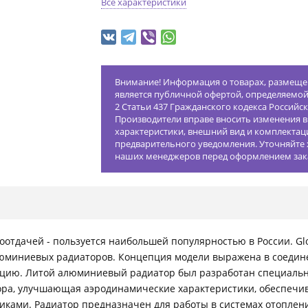
Все характеристики
Внимание! Информация о товарах, размещен
является публичной офертой, определяемо
2 Статьи 437 Гражданского кодекса Российс
Производители вправе вносить изменения в
характеристики, внешний вид и комплектац
предварительного уведомления. Уточняйте 
наших менеджеров перед оформлением зак
плоотдачей - пользуется наибольшей популярностью в России. G
люминиевых радиаторов. Концепция модели выражена в соедине
цию. Литой алюминиевый радиатор был разработан специально 
ора, улучшающая аэродинамические характеристики, обеспечи
никами. Радиатор предназначен для работы в системах отопле