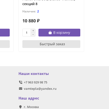
секций 8
количест
2
10 880 ₽
5 792 ₽
В корзину
Быстрый заказ
Наши контакты
+7 963 929 98 75
vamtepla@yandex.ru
Наш адрес
г. Москва