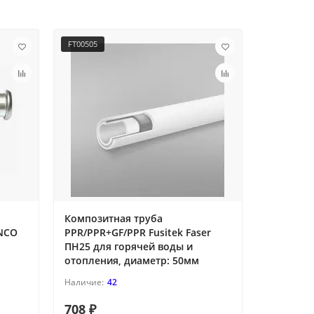
FT00505
FT01213
Композитная труба
Тройник 
ENCO
PPR/PPR+GF/PPR Fusitek Faser
диаметр:
ПН25 для горячей воды и
отопления, диаметр: 50мм
42
708 ₽
215 ₽