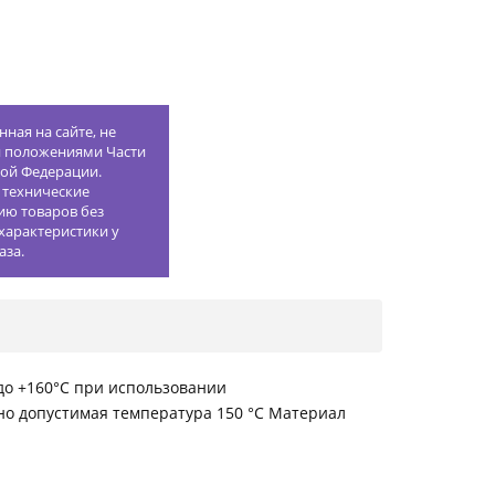
ная на сайте, не
й положениями Части
кой Федерации.
 технические
ию товаров без
характеристики у
аза.
 до +160°С при использовании
но допустимая температура 150 °С Материал