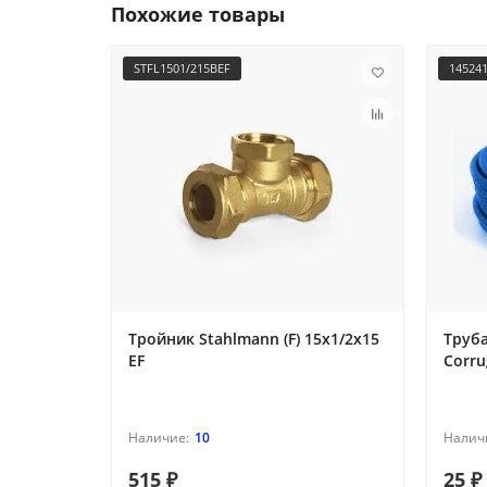
Похожие товары
STFL1501/215BEF
14524
Тройник Stahlmann (F) 15х1/2х15
Труба
EF
Corru
10
515 ₽
25 ₽