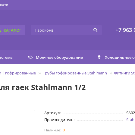
ности
+7 963 
КАТАЛОГ
истемы
Моечное оборудование
Холодильное 
и | гофрированные
Трубы гофрированные Stahlmann
Фитинги S
я гаек Stahlmann 1/2
Артикул:
SA02
Производитель:
Sta
0