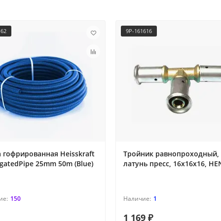
162
9P-161616
 гофрированная Heisskraft
Тройник равнопроходный,
gatedPipe 25mm 50m (Blue)
латунь пресс, 16x16x16, H
150
1
1 169 ₽