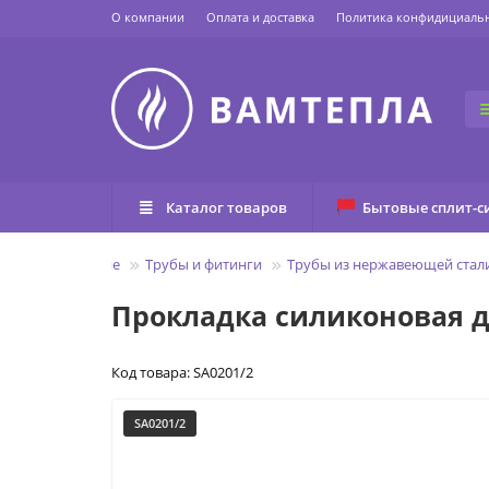
О компании
Оплата и доставка
Политика конфидициаль
Каталог товаров
Бытовые сплит-с
и комплектующие
Трубы и фитинги
Трубы из нержавеющей стал
Прокладка силиконовая дл
Код товара: SA0201/2
SA0201/2