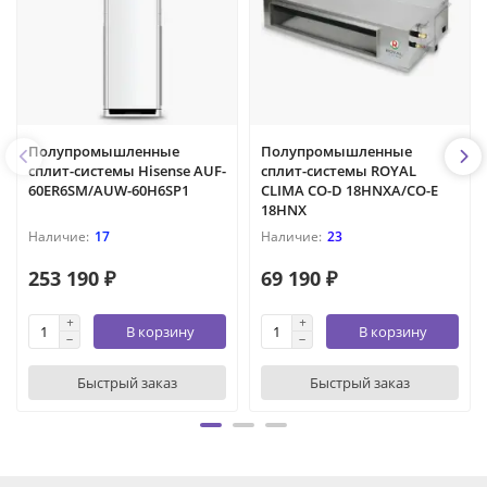
Полупромышленные
Полупромышленные
сплит-системы Hisense AUF-
сплит-системы ROYAL
60ER6SM/AUW-60H6SP1
CLIMA CO-D 18HNXA/CO-E
18HNX
17
23
253 190 ₽
69 190 ₽
В корзину
В корзину
Быстрый заказ
Быстрый заказ