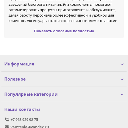
заведений быстрого питания. Эти компоненты помогают
оптимизировать процессы приготовления и обслуживания,
делая работу персонала более эффективной и удобной для
клиентов. Аксессуары включают различные элементы, такие
как контейнеры для хранения продуктов,
Показать описание полностью
специализированные формы для выпечки, кухонная утварь
для быстрого приготовления блюд и многое другое.
Ключевые категории аксессуаров для оборудования
фастфуда включают:
Информация
- Специальные контейнеры для хранения продуктов и
ингредиентов
- Формы для выпечки, идеально подходящие для
Полезное
приготовления булочек и кексов
- Универсальная посуда для подачи различных блюд
фастфуда
Популярные категории
- Инструменты для быстрого приготовления и обслуживания
клиентов
- Оборудование для упаковки готовых продуктов
Наши контакты
Эти аксессуары значительно повышают эффективность
+7 963 929 98 75
работы кафе и ресторанов, обеспечивают удобство
vamtepla@yandex.ru