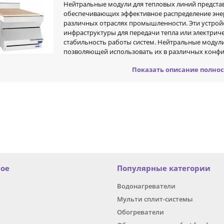
Нейтральные модули для тепловых линий предста
обеспечивающих эффективное распределение эне
различных отраслях промышленности. Эти устрой
инфраструктуры для передачи тепла или электрич
стабильность работы систем. Нейтральные модул
позволяющей использовать их в различных конфиг
Показать описание полно
вые характеристики нейтральных модулей для тепловых линий:
окая надежность
имальные потери энергии при передаче
версальность в использовании
можность подключения к различным типам оборудования и систем
стота монтажа и обслуживания
одули обеспечивают оптимизацию работы тепловых линий, повышая их
й составляющей инфраструктуры для предприятий различных отраслей
ов и бесперебойная работа систем.
ное
Популярные категории
 стоит отметить, что нейтральные модули могут быть использованы в
Водонагреватели
етическими ресурсами. Это позволяет компаниям сократить затраты н
Мульти сплит-системы
тивность своих производственных процессов.
Обогреватели
рсальное решение для обеспечения надежной передачи энергии в раз