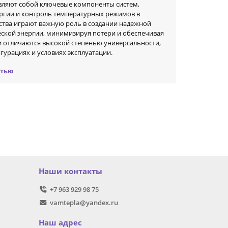
вляют собой ключевые компоненты систем,
ргии и контроль температурных режимов в
ства играют важную роль в создании надежной
еской энергии, минимизируя потери и обеспечивая
и отличаются высокой степенью универсальности,
урациях и условиях эксплуатации.
стью
 эффективность и надежность. Они являются
, где требуется точный контроль температурных
Наши контакты
 комплексных решениях для управления
+7 963 929 98 75
а эксплуатацию и повысить экономическую
vamtepla@yandex.ru
Наш адрес
личных системах. Их применение позволяет