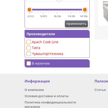
22 512
53 873
85 234
116 595
147 956
применить
Производители
Ключе
Apach Cook Line
- Выс
Tatra
- Мин
- Уни
Чувашторгтехника
- Воз
- Про
В наличии
Эти м
важно
режим
Информация
Полез
Также
О компании
Статьи
энерг
Условия доставки и оплаты
эффек
Политика конфиденциальности
магазина
Униве