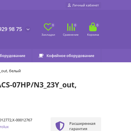
Личный кабинет
0
0
0
929 98 75
оборудование
Кофейное оборудование
_out, белый
CS-07HP/N3_23Y_out,
012772,X-00012767
Расширенная
trolux
гарантия