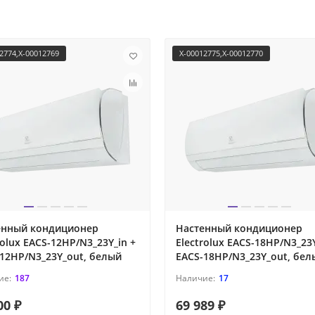
2774,X-00012769
X-00012775,X-00012770
енный кондиционер
Настенный кондиционер
rolux EACS-12HP/N3_23Y_in +
Electrolux EACS-18HP/N3_23Y
12HP/N3_23Y_out, белый
EACS-18HP/N3_23Y_out, бел
187
17
00 ₽
69 989 ₽