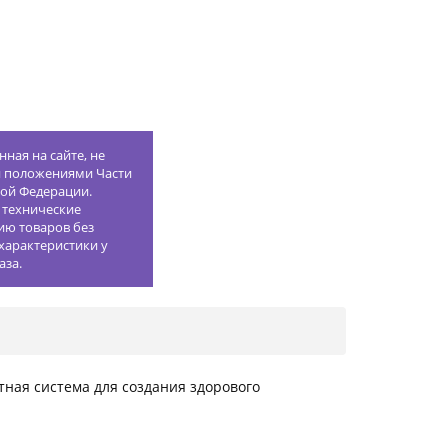
ная на сайте, не
й положениями Части
кой Федерации.
 технические
ию товаров без
характеристики у
аза.
нтная система для создания здорового