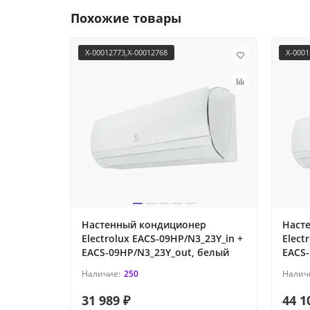
Похожие товары
X-00012773,X-00012768
X-0001
Настенный кондиционер
Наст
Electrolux EACS-09HP/N3_23Y_in +
Elect
EACS-09HP/N3_23Y_out, белый
EACS-
250
31 989 ₽
44 1