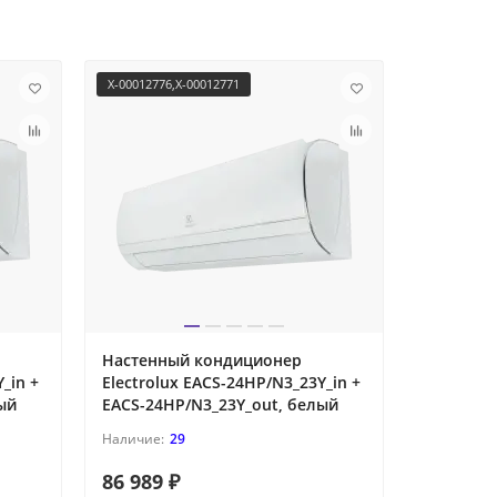
X-00012776,X-00012771
X-00012827
Настенный кондиционер
Напольн
_in +
Electrolux EACS-24HP/N3_23Y_in +
кондицио
ый
EACS-24HP/N3_23Y_out, белый
H36/4DR2
29
86 989 ₽
194 700