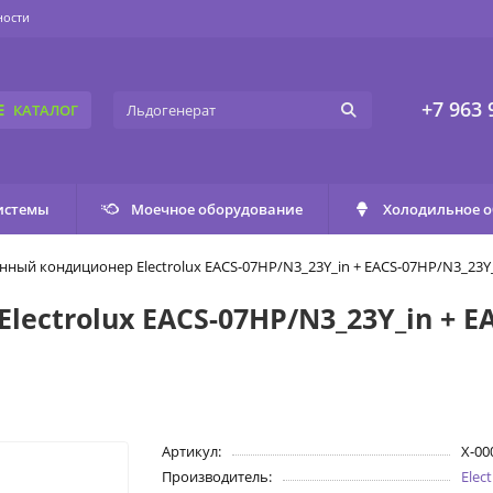
ности
+7 963 
КАТАЛОГ
истемы
Моечное оборудование
Холодильное 
нный кондиционер Electrolux EACS-07HP/N3_23Y_in + EACS-07HP/N3_23Y
ectrolux EACS-07HP/N3_23Y_in + EA
Артикул:
X-00
Производитель:
Elec