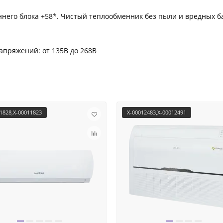
него блока +58*. Чистый теплообменник без пыли и вредных б
апряжений: от 135В до 268В
1828,X-00011823
X-00012483,X-00012491