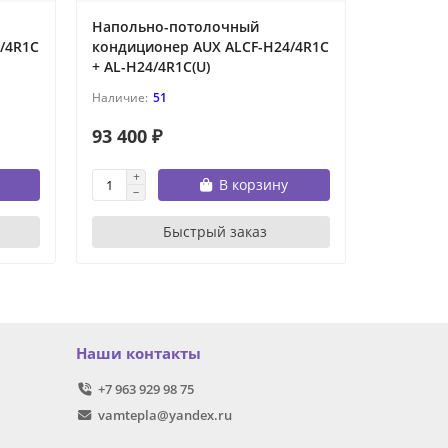
Напольно-потолочный
Напольн
/4R1C
кондиционер AUX ALCF-H24/4R1C
кондицио
+ AL-H24/4R1C(U)
+ AL-H36
51
93 400 ₽
119 200
В корзину
Быстрый заказ
Наши контакты
+7 963 929 98 75
vamtepla@yandex.ru