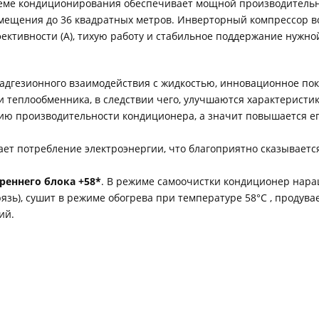
теме кондиционирования обеспечивает мощной производительн
омещения до 36 квадратных метров. Инверторный компрессор в
ективности (А), тихую работу и стабильное поддержание нужно
 адгезионного взаимодействия с жидкостью, инновационное пок
 теплообменника, в следствии чего, улучшаются характеристик
ию производительности кондиционера, а значит повышается его
ет потребление электроэнергии, что благоприятно сказываетс
реннего блока +58*
. В режиме самоочистки кондиционер нара
рязь), сушит в режиме обогрева при температуре 58°С , продув
ий.