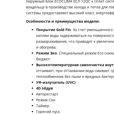
Наружный блок ECOCLIMA EC/I-12QC к сплит сис
владельца в производстве холода и тепла для п
системы предоставляет высокий класс энергоэфф
Особенности и преимущества модели:
Покрытие Gold Fin
. За счет уменьшенного
каплям воды задерживаться на поверхности
размораживания, что приводит к увеличен
и обогрева;
Режим Эко
. Специальный режим Eco снижа
бюджет;
Высокотемпературная самоочистка внут
оттаивает, при оттаивании вода смывает г
теплообменник без пыли и вредных бактер
УФ-излучатель (UVC)
4D обдув
Авторестарт
Режим Сон
Таймер
Горячий пуск