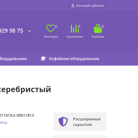
Личный кабинет
0
0
0
929 98 75
оборудование
Кофейное оборудование
 серебристый
011819,X-00011813
Расширенная
lima
гарантия