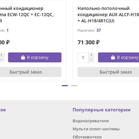
енный кондиционер
Напольно-потолочный
ima ECW-12QC + EC-12QC,
кондиционер AUX ALCF-H18
й
+ AL-H18/4R1C(U)
1
37
00 ₽
71 300 ₽
В корзину
В корзину
Быстрый заказ
Быстрый заказ
ное
Популярные категории
Водонагреватели
Мульти сплит-системы
Обогреватели