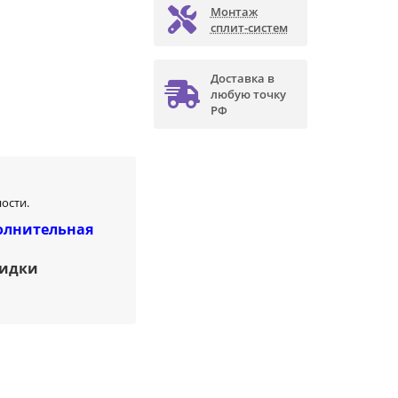
Монтаж
сплит-систем
Доставка в
любую точку
РФ
ости.
олнительная
кидки