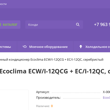
ности
+7 963 
КАТАЛОГ
истемы
Моечное оборудование
Холодильное 
нный кондиционер Ecoclima ECW/I-12QCG + EC/I-12QC, серебристый
oclima ECW/I-12QCG + EC/I-12QC,
Артикул:
X-00
Производитель:
Ecoc
0