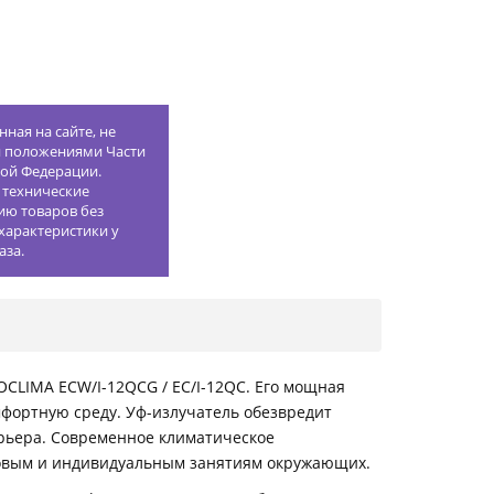
ная на сайте, не
й положениями Части
кой Федерации.
 технические
ию товаров без
характеристики у
аза.
CLIMA ECW/I-12QCG / EC/I-12QC. Его мощная
мфортную среду. Уф-излучатель обезвредит
ерьера. Современное климатическое
ытовым и индивидуальным занятиям окружающих.