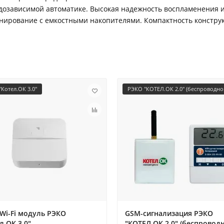
одозависимой автоматике. Высокая надежность воспламенения и
инирование с емкостными накопителями. Компактность констру
Котел.ОК 3.0"
РЭКО "КОТЕЛ.ОК 2.0" (беспроводно
Wi-Fi модуль РЭКО
GSM-сигнализация РЭКО
л.ОК 3.0"
"КОТЕЛ.ОК 2.0" (беспровод