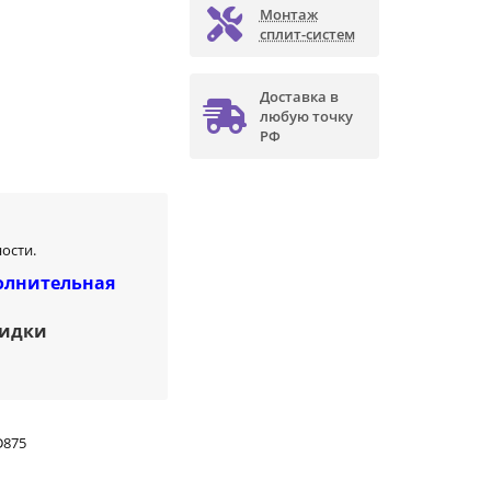
Монтаж
сплит-систем
Доставка в
любую точку
РФ
ости.
олнительная
кидки
D875