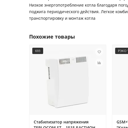
Низкое энергопотребление котла благодаря пог
поджига периодического действия. Легкое комб
транспортировку и монтаж котла
Похожие товары
693
РЭКО "
Стабилизатор напряжения
GSM+
TEPLOCOM ST – 1515 БАСТИОН
"Коте