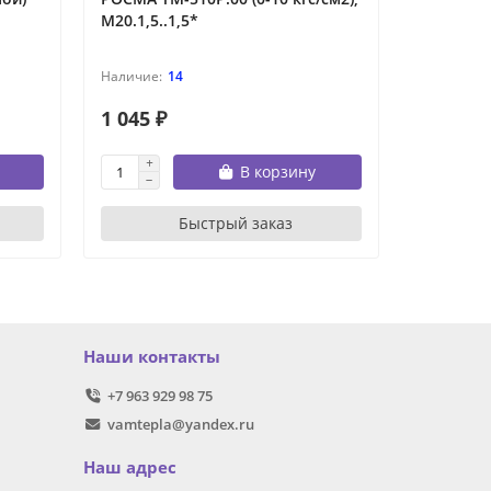
М20.1,5..1,5*
FGB-28, 
сгорания
14
1 045 ₽
264 300
В корзину
Быстрый заказ
Наши контакты
+7 963 929 98 75
vamtepla@yandex.ru
Наш адрес