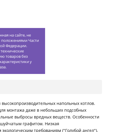
ная на сайте, не
й положениями Части
кой Федерации.
 технические
ию товаров без
характеристики у
аза.
 и высокопроизводительных напольных котлов.
 для монтажа даже в небольших подсобных
альные выбросы вредных веществ. Особенности
чешуйчатым графитом. Низкая
экологическим требованиям ("Голубой ангел").