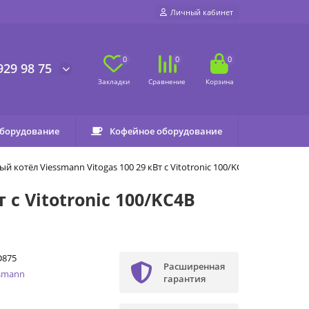
Личный кабинет
0
0
0
929 98 75
оборудование
Кофейное оборудование
котёл Viessmann Vitogas 100 29 кВт с Vitotronic 100/KC4B
с Vitotronic 100/KC4B
D875
Расширенная
ssmann
гарантия