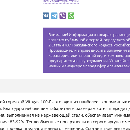
Все характеристики
Внимание! Информация о товарах, размещен
является публичной офертой, определяемо
2 Статьи 437 Гражданского кодекса Российс
Производители вправе вносить изменения в
характеристики, внешний вид и комплектац
предварительного уведомления. Уточняйте 
наших менеджеров перед оформлением зак
й горелкой Vitogas 100-F - это один из наиболее экономичных
бы. Благодаря небольшим габаритным размерам котел подходит
ия, выполненная из нержавеющей стали, обеспечивает миним
ствия: 83-92%. Теплообменные поверхности из серого чугуна с 
ая горелка предварительного смешения. Соответствие высоким 