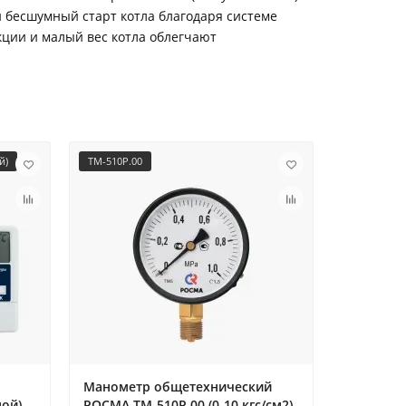
 бесшумный старт котла благодаря системе
кции и малый вес котла облегчают
й)
ТМ-510P.00
8616042
Манометр общетехнический
Газовый
ной)
РОСМА ТМ-510P.00 (0-10 кгс/см2),
конденса