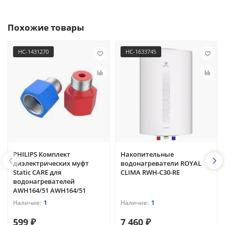
Похожие товары
НС-1431270
НС-1633745
PHILIPS Комплект
Накопительные
диэлектрических муфт
водонагреватели ROYAL
Static CARE для
CLIMA RWH-С30-RE
водонагревателей
AWH164/51 AWH164/51
1
1
599 ₽
7 460 ₽