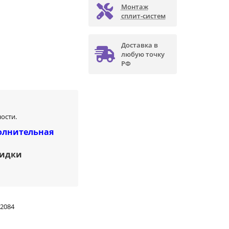
Монтаж
сплит-систем
Доставка в
любую точку
РФ
ости.
олнительная
кидки
2084