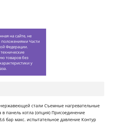
ная на сайте, не
й положениями Части
кой Федерации.
 технические
ию товаров без
характеристики у
аза.
из нержавеющей стали Съемные нагревательные
 в панель котла (опция) Присоединение
8,6 бар макс. испытательное давление Контур