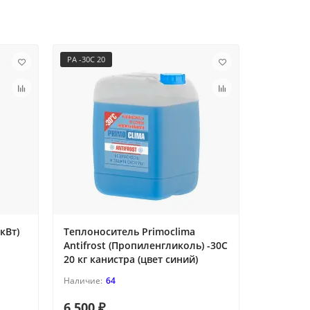
PA -30C 20
PA -30C 50
кВт)
Теплоноситель Primoclima
Теплонос
Antifrost (Пропиленгликоль) -30C
Antifros
20 кг канистра (цвет синий)
50 кг боч
64
6 500 ₽
17 000 