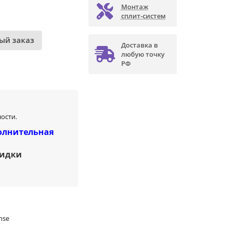
Монтаж
сплит-систем
ый заказ
Доставка в
любую точку
РФ
ости.
олнительная
кидки
nse