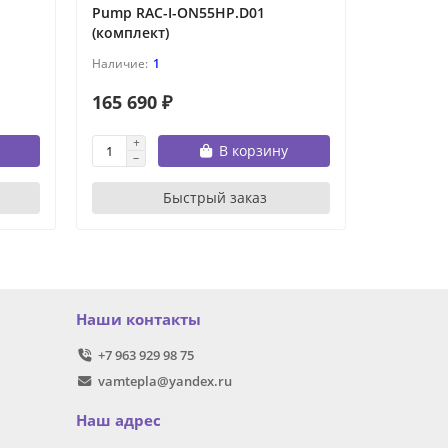
Pump RAC-I-ON55HP.D01
Pump RAC
(комплект)
(комплек
1
165 690 ₽
181 990
В корзину
Быстрый заказ
Наши контакты
+7 963 929 98 75
vamtepla@yandex.ru
Наш адрес