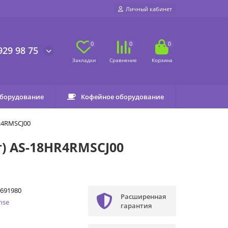
Личный кабинет
0
0
0
929 98 75
оборудование
Кофейное оборудование
HR4RMSCJ00
т) AS-18HR4RMSCJ00
691980
Расширенная
nse
гарантия