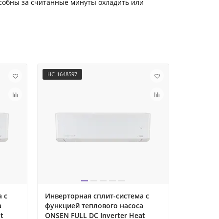
особны за считанные минуты охладить или
НС-1648597
НС-1648598
 с
Инверторная сплит-система с
Инвертор
а
функцией теплового насоса
функцией
t
ONSEN FULL DC Inverter Heat
ONSEN FU