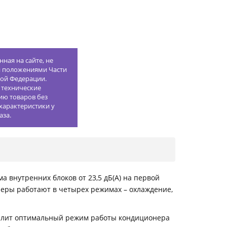
ная на сайте, не
й положениями Части
кой Федерации.
 технические
ию товаров без
характеристики у
аза.
а внутренних блоков от 23,5 дБ(А) на первой
неры работают в четырех режимах – охлаждение,
делит оптимальный режим работы кондиционера