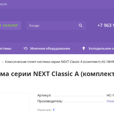
ности
+7 963 
КАТАЛОГ
истемы
Моечное оборудование
Холодильное 
Классическая сплит-система серии NEXT Classic A (комплект) AS-18
ма серии NEXT Classic A (комплек
Артикул:
НС-1
Производитель:
Hise
1