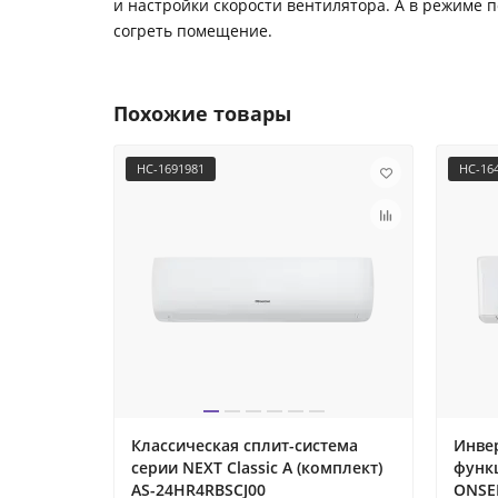
и настройки скорости вентилятора. А в режиме
согреть помещение.
Похожие товары
НС-1691981
НС-16
Классическая сплит-система
Инвер
серии NEXT Classic A (комплект)
функ
AS-24HR4RBSCJ00
ONSEN