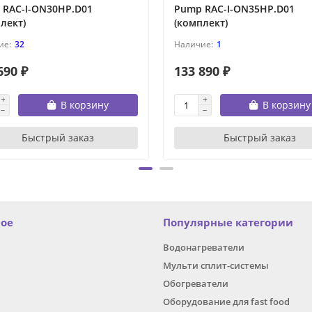
 RAC-I-ON30HP.D01
Pump RAC-I-ON35HP.D01
лект)
(комплект)
32
1
690 ₽
133 890 ₽
В корзину
В корзину
Быстрый заказ
Быстрый заказ
ное
Популярные категории
Водонагреватели
Мульти сплит-системы
Обогреватели
Оборудование для fast food