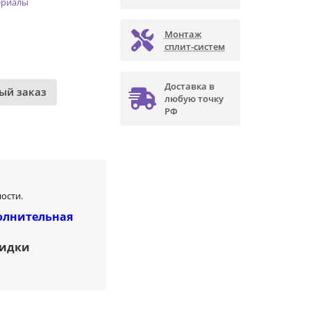
ериалы
Монтаж
сплит-систем
Доставка в
ый заказ
любую точку
РФ
ости.
олнительная
кидки