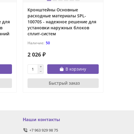
Кронштейны Основные
Маномет
расходные материалы SPL-
ROYAL Cl
е для
10070S - надежное решение для
в
установки наружных блоков
аний
сплит-систем
50
2 026 ₽
2 280 ₽
В корзину
Быстрый заказ
Наши контакты
+7 963 929 98 75