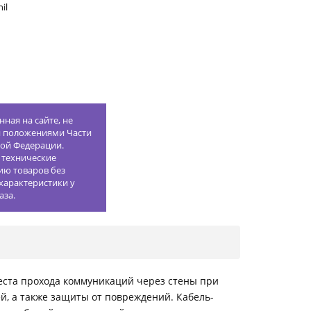
il
ная на сайте, не
й положениями Части
кой Федерации.
 технические
ию товаров без
характеристики у
аза.
еста прохода коммуникаций через стены при
й, а также защиты от повреждений. Кабель-